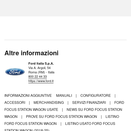
Altre informazioni
Ford Italia S.p.A.
Via A. Argoli, 54
Roma (RM) - Italia
800 22 44 33
https://www.ford.it
INFORMAZIONI AGGIUNTIVE
MANUALI
|
CONFIGURATORE
|
ACCESSORI
|
MERCHANDISING
|
SERVIZI FINANZIARI
|
FORD
FOCUS STATION WAGON USATE
|
NEWS SU FORD FOCUS STATION
WAGON
|
PROVE SU FORD FOCUS STATION WAGON
|
LISTINO
FORD FOCUS STATION WAGON
|
LISTINO USATO FORD FOCUS
STATION WAGON (2018-25)