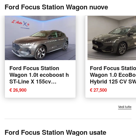
Ford Focus Station Wagon nuove
Ford Focus Station
Ford Focus Stati
Wagon 1.0t ecoboost h
Wagon 1.0 EcoBo
ST-Line X 155cv
Hybrid 125 CV S
powershift nuova a
Business nuova 
€ 26,900
€ 27,500
Trezzano sul Naviglio
Catania
Vedi tutte
Ford Focus Station Wagon usate