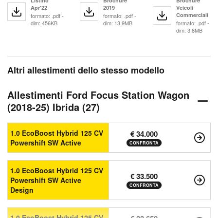
Listino
Brochure
Brochure
Apr'22
2019
Veicoli
Commerciali
formato: .pdf -
formato: .pdf -
dim: 456KB
dim: 13.9MB
formato: .pdf -
dim: 3.8MB
Altri allestimenti dello stesso modello
Allestimenti Ford Focus Station Wagon
(2018-25) Ibrida (27)
1.0 EcoBoost Hybrid 125 CV
€ 34.000
Powershift SW Active
CONFRONTA
1.0 EcoBoost Hybrid 125 CV
€ 33.500
Powershift SW Active
CONFRONTA
Design
1.0 EcoBoost Hybrid 125 CV