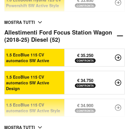
€ 33.650
Powershift SW Active Style
CONFRONTA
MOSTRA TUTTI
Allestimenti Ford Focus Station Wagon
(2018-25) Diesel (52)
1.5 EcoBlue 115 CV
€ 35.250
automatico SW Active
CONFRONTA
1.5 EcoBlue 115 CV
€ 34.750
automatico SW Active
CONFRONTA
Design
1.5 EcoBlue 115 CV
€ 34.900
automatico SW Active Style
CONFRONTA
MOSTRA TUTTI