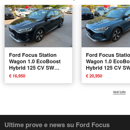
Ford Focus Station
Ford Focus Stati
Wagon 1.0 EcoBoost
Wagon 1.0 EcoBo
Hybrid 125 CV SW
Hybrid 125 CV S
Active del 2022 usata a
Active del 2023 u
€ 16,950
€ 20,950
Lodi
Lodi
Vedi tutte
Ultime prove e news su Ford Focus