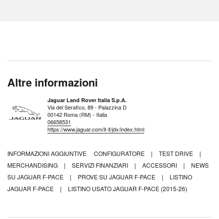
Altre informazioni
Jaguar Land Rover Italia S.p.A.
Via del Serafico, 89 - Palazzina D
00142 Roma (RM) - Italia
06658531
https://www.jaguar.com/it-it/jdx/index.html
INFORMAZIONI AGGIUNTIVE
CONFIGURATORE
|
TEST DRIVE
|
MERCHANDISING
|
SERVIZI FINANZIARI
|
ACCESSORI
|
NEWS
SU JAGUAR F-PACE
|
PROVE SU JAGUAR F-PACE
|
LISTINO
JAGUAR F-PACE
|
LISTINO USATO JAGUAR F-PACE (2015-26)