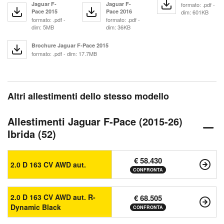
Jaguar F-
Jaguar F-
formato: .pdf -
Pace 2015
Pace 2016
dim: 601KB
formato: .pdf -
formato: .pdf -
dim: 5MB
dim: 36KB
Brochure Jaguar F-Pace 2015
formato: .pdf - dim: 17.7MB
Altri allestimenti dello stesso modello
Allestimenti Jaguar F-Pace (2015-26)
Ibrida (52)
€ 58.430
2.0 D 163 CV AWD aut.
CONFRONTA
2.0 D 163 CV AWD aut. R-
€ 68.505
Dynamic Black
CONFRONTA