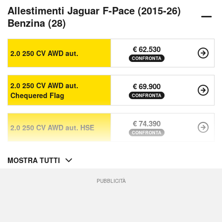
Allestimenti Jaguar F-Pace (2015-26)
Benzina (28)
€ 62.530
2.0 250 CV AWD aut.
CONFRONTA
2.0 250 CV AWD aut.
€ 69.900
Chequered Flag
CONFRONTA
€ 74.390
2.0 250 CV AWD aut. HSE
CONFRONTA
MOSTRA TUTTI
PUBBLICITÀ