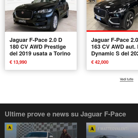
Jaguar F-Pace 2.0 D
Jaguar F-Pace 2.
180 CV AWD Prestige
163 CV AWD aut. 
del 2019 usata a Torino
Dynamic S del 20
usata a Alba
€ 13,990
€ 42,000
Vedi tutte
Ultime prove e news su Jaguar F-Pace