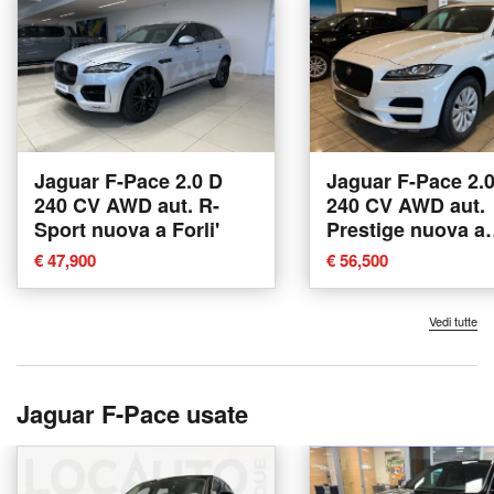
Jaguar F-Pace 2.0 D
Jaguar F-Pace 2.
240 CV AWD aut. R-
240 CV AWD aut.
Sport nuova a Forli'
Prestige nuova a
Agliana
€ 47,900
€ 56,500
Vedi tutte
Jaguar F-Pace usate