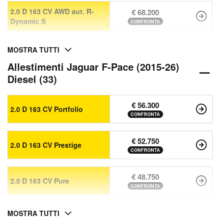
2.0 D 163 CV AWD aut. R-
€ 68.200
Dynamic S
CONFRONTA
MOSTRA TUTTI
Allestimenti Jaguar F-Pace (2015-26)
Diesel (33)
€ 56.300
2.0 D 163 CV Portfolio
CONFRONTA
€ 52.750
2.0 D 163 CV Prestige
CONFRONTA
€ 48.750
2.0 D 163 CV Pure
CONFRONTA
MOSTRA TUTTI