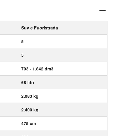
Suv e Fuoristrada
5
5
793 - 1.842 dm3
68 litri
2.083 kg
2.400 kg
475 cm