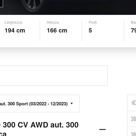
Larghezza
Altezza
Posti
Ba
194 cm
166 cm
5
7
D 300 CV AWD aut. 300
ca