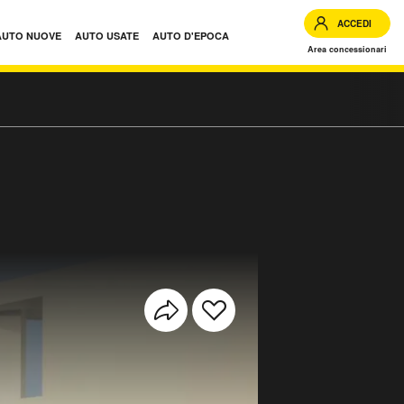
ACCEDI
AUTO NUOVE
AUTO USATE
AUTO D'EPOCA
Area concessionari