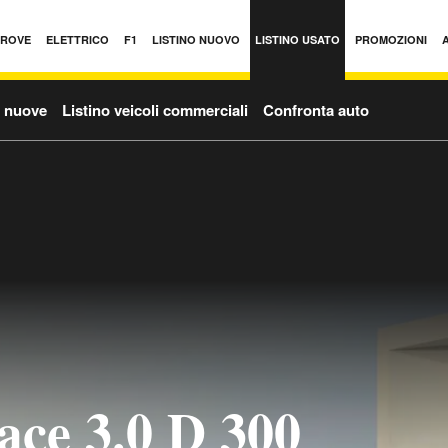
PROVE
ELETTRICO
F1
LISTINO NUOVO
LISTINO USATO
PROMOZIONI
o nuove
Listino veicoli commerciali
Confronta auto
ace 3.0 D 300