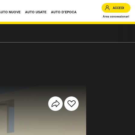
ACCEDI
AUTO NUOVE
AUTO USATE
AUTO D'EPOCA
Area concessionari