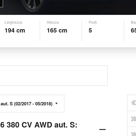
Larghezza
Altezza
Posti
Ba
194 cm
165 cm
5
6
V6 380 CV AWD aut. S: