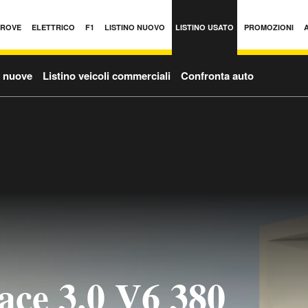
PROVE
ELETTRICO
F1
LISTINO NUOVO
LISTINO USATO
PROMOZIONI
o nuove
Listino veicoli commerciali
Confronta auto
ace 3.0 V6 380