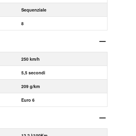
Sequenziale
8
250 km/h
5,5 secondi
209 g/km
Euro 6
12,2 l/100Km