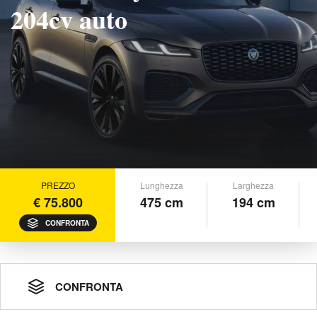
204cv auto
PREZZO
Lunghezza
Larghezza
€ 75.800
475 cm
194 cm
CONFRONTA
CONFRONTA