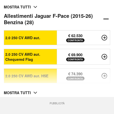
MOSTRA TUTTI
Allestimenti Jaguar F-Pace (2015-26)
Benzina (28)
€ 62.530
2.0 250 CV AWD aut.
CONFRONTA
2.0 250 CV AWD aut.
€ 69.900
Chequered Flag
CONFRONTA
€ 74.390
2.0 250 CV AWD aut. HSE
CONFRONTA
MOSTRA TUTTI
PUBBLICITÀ