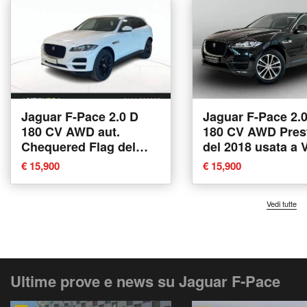
Jaguar F-Pace 2.0 D
Jaguar F-Pace 2.
180 CV AWD aut.
180 CV AWD Pres
Chequered Flag del
del 2018 usata a 
2019 usata a Arzignano
€ 15,900
€ 15,900
Vedi tutte
Ultime prove e news su Jaguar F-Pace