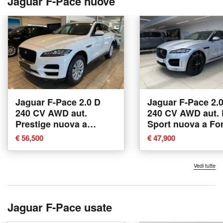
Jaguar F-Pace nuove
Jaguar F-Pace 2.0 D
Jaguar F-Pace 2.
240 CV AWD aut.
240 CV AWD aut. 
Prestige nuova a
Sport nuova a Forl
Agliana
€ 56,500
€ 47,900
Vedi tutte
Jaguar F-Pace usate