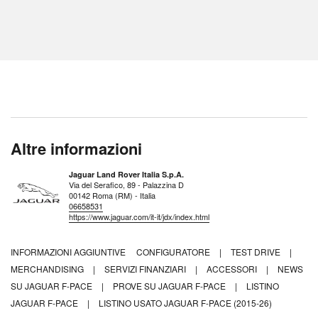
Altre informazioni
Jaguar Land Rover Italia S.p.A.
Via del Serafico, 89 - Palazzina D
00142 Roma (RM) - Italia
06658531
https://www.jaguar.com/it-it/jdx/index.html
INFORMAZIONI AGGIUNTIVE
CONFIGURATORE
|
TEST DRIVE
|
MERCHANDISING
|
SERVIZI FINANZIARI
|
ACCESSORI
|
NEWS
SU JAGUAR F-PACE
|
PROVE SU JAGUAR F-PACE
|
LISTINO
JAGUAR F-PACE
|
LISTINO USATO JAGUAR F-PACE (2015-26)