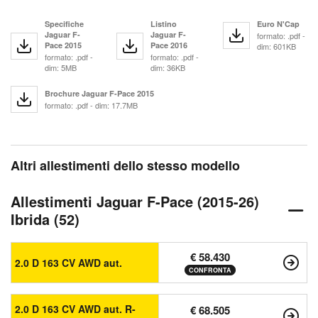
Specifiche
Listino
Euro N'Cap
Jaguar F-
Jaguar F-
formato: .pdf -
Pace 2015
Pace 2016
dim: 601KB
formato: .pdf -
formato: .pdf -
dim: 5MB
dim: 36KB
Brochure Jaguar F-Pace 2015
formato: .pdf - dim: 17.7MB
Altri allestimenti dello stesso modello
Allestimenti Jaguar F-Pace (2015-26)
Ibrida (52)
€ 58.430
2.0 D 163 CV AWD aut.
CONFRONTA
2.0 D 163 CV AWD aut. R-
€ 68.505