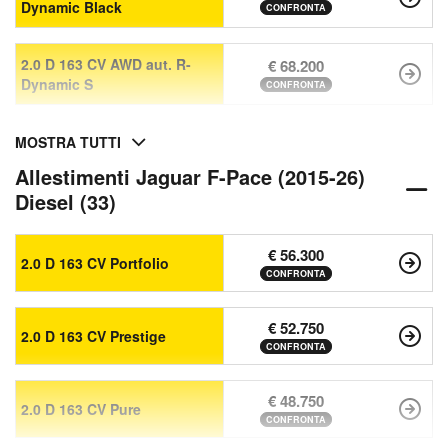
Dynamic Black
CONFRONTA
2.0 D 163 CV AWD aut. R-
€ 68.200
Dynamic S
CONFRONTA
MOSTRA TUTTI
Allestimenti Jaguar F-Pace (2015-26)
Diesel (33)
€ 56.300
2.0 D 163 CV Portfolio
CONFRONTA
€ 52.750
2.0 D 163 CV Prestige
CONFRONTA
€ 48.750
2.0 D 163 CV Pure
CONFRONTA