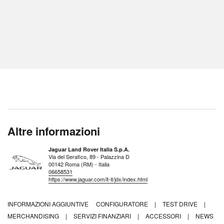
Altre informazioni
Jaguar Land Rover Italia S.p.A.
Via del Serafico, 89 - Palazzina D
00142 Roma (RM) - Italia
06658531
https://www.jaguar.com/it-it/jdx/index.html
INFORMAZIONI AGGIUNTIVE
CONFIGURATORE
|
TEST DRIVE
|
MERCHANDISING
|
SERVIZI FINANZIARI
|
ACCESSORI
|
NEWS