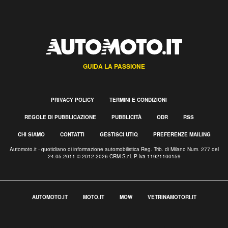
GUIDA LA PASSIONE
PRIVACY POLICY
TERMINI E CONDIZIONI
REGOLE DI PUBBLICAZIONE
PUBBLICITÀ
ODR
RSS
CHI SIAMO
CONTATTI
GESTISCI UTIQ
PREFERENZE MAILING
Automoto.it - quotidiano di informazione automobilistica Reg. Trib. di Milano Num. 277 del
24.05.2011 © 2012-2026 CRM S.r.l. P.Iva 11921100159
AUTOMOTO.IT
MOTO.IT
MOW
VETRINAMOTORI.IT