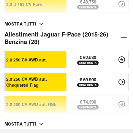
€ 48.750
2.0 D 163 CV Pure
CONFRONTA
MOSTRA TUTTI
Allestimenti Jaguar F-Pace (2015-26)
Benzina (28)
€ 62.530
2.0 250 CV AWD aut.
CONFRONTA
2.0 250 CV AWD aut.
€ 69.900
Chequered Flag
CONFRONTA
€ 74.390
2.0 250 CV AWD aut. HSE
CONFRONTA
MOSTRA TUTTI