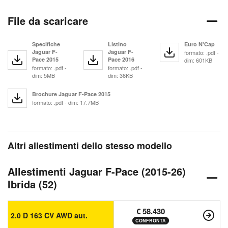
File da scaricare
Specifiche
Listino
Euro N'Cap
Jaguar F-
Jaguar F-
formato: .pdf -
Pace 2015
Pace 2016
dim: 601KB
formato: .pdf -
formato: .pdf -
dim: 5MB
dim: 36KB
Brochure Jaguar F-Pace 2015
formato: .pdf - dim: 17.7MB
Altri allestimenti dello stesso modello
Allestimenti Jaguar F-Pace (2015-26)
Ibrida (52)
€ 58.430
2.0 D 163 CV AWD aut.
CONFRONTA