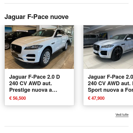
Jaguar F-Pace nuove
Jaguar F-Pace 2.0 D
Jaguar F-Pace 2.
240 CV AWD aut.
240 CV AWD aut. 
Prestige nuova a
Sport nuova a Forl
Agliana
€ 56,500
€ 47,900
Vedi tutte