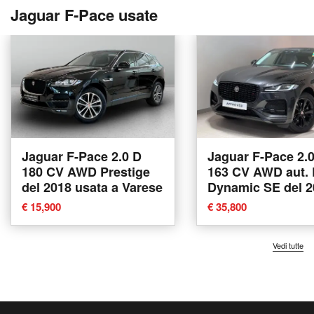
Jaguar F-Pace usate
Jaguar F-Pace 2.0 D
Jaguar F-Pace 2.
180 CV AWD Prestige
163 CV AWD aut. 
del 2018 usata a Varese
Dynamic SE del 2
usata a Varese
€ 15,900
€ 35,800
Vedi tutte