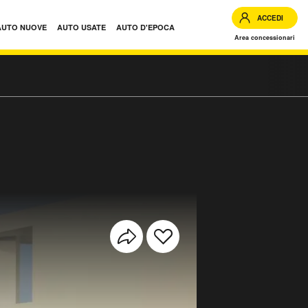
ACCEDI
AUTO NUOVE
AUTO USATE
AUTO D'EPOCA
Area concessionari