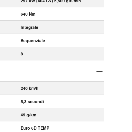
297 kW (404 CV) 5,500 giri/min
640 Nm
Integrale
Sequenziale
8
240 km/h
5,3 secondi
49 g/km
Euro 6D TEMP