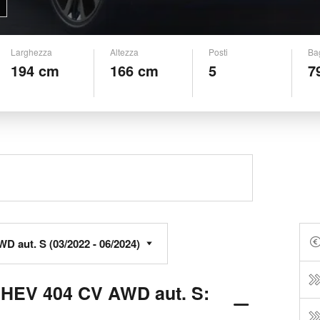
Larghezza
Altezza
Posti
Ba
194 cm
166 cm
5
7
PHEV 404 CV AWD aut. S: