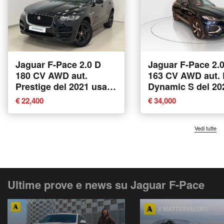
Jaguar F-Pace 2.0 D
Jaguar F-Pace 2.
180 CV AWD aut.
163 CV AWD aut. 
Prestige del 2021 usata
Dynamic S del 20
a Lodi
usata a Modena
€ 22,400
€ 34,000
Vedi tutte
Ultime prove e news su Jaguar F-Pace