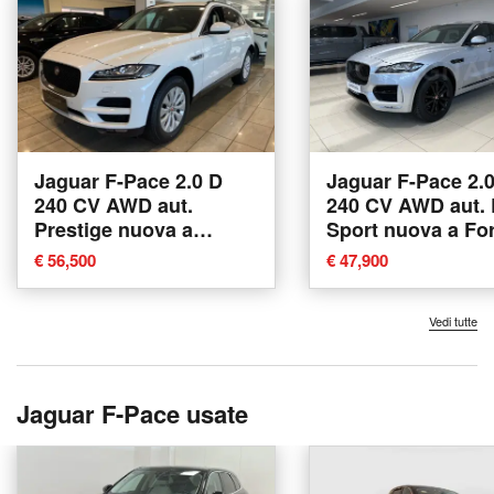
Jaguar F-Pace 2.0 D
Jaguar F-Pace 2.
240 CV AWD aut.
240 CV AWD aut. 
Prestige nuova a
Sport nuova a Forl
Agliana
€ 56,500
€ 47,900
Vedi tutte
Jaguar F-Pace usate