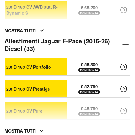
2.0 D 163 CV AWD aut. R-
€ 68.200
Dynamic S
CONFRONTA
MOSTRA TUTTI
Allestimenti Jaguar F-Pace (2015-26)
Diesel (33)
€ 56.300
2.0 D 163 CV Portfolio
CONFRONTA
€ 52.750
2.0 D 163 CV Prestige
CONFRONTA
€ 48.750
2.0 D 163 CV Pure
CONFRONTA
MOSTRA TUTTI