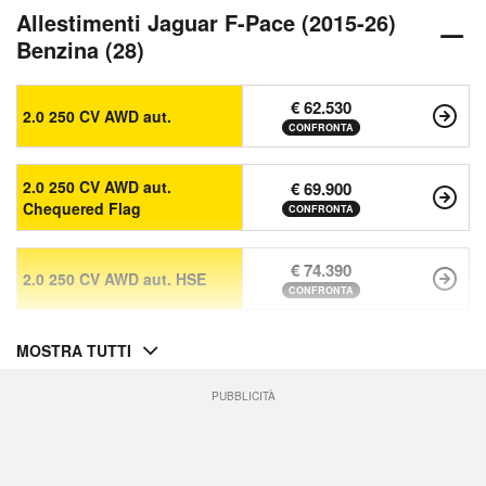
Allestimenti Jaguar F-Pace (2015-26)
Benzina (28)
€ 62.530
2.0 250 CV AWD aut.
CONFRONTA
2.0 250 CV AWD aut.
€ 69.900
Chequered Flag
CONFRONTA
€ 74.390
2.0 250 CV AWD aut. HSE
CONFRONTA
MOSTRA TUTTI
PUBBLICITÀ