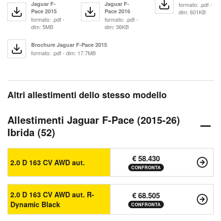
Jaguar F-
Jaguar F-
formato: .pdf -
Pace 2015
Pace 2016
dim: 601KB
formato: .pdf -
formato: .pdf -
dim: 5MB
dim: 36KB
Brochure Jaguar F-Pace 2015
formato: .pdf - dim: 17.7MB
Altri allestimenti dello stesso modello
Allestimenti Jaguar F-Pace (2015-26)
Ibrida (52)
€ 58.430
2.0 D 163 CV AWD aut.
CONFRONTA
2.0 D 163 CV AWD aut. R-
€ 68.505
Dynamic Black
CONFRONTA