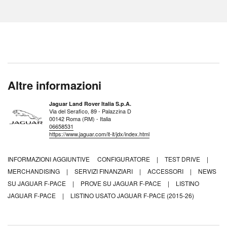
Altre informazioni
Jaguar Land Rover Italia S.p.A.
Via del Serafico, 89 - Palazzina D
00142 Roma (RM) - Italia
06658531
https://www.jaguar.com/it-it/jdx/index.html
INFORMAZIONI AGGIUNTIVE
CONFIGURATORE
|
TEST DRIVE
|
MERCHANDISING
|
SERVIZI FINANZIARI
|
ACCESSORI
|
NEWS
SU JAGUAR F-PACE
|
PROVE SU JAGUAR F-PACE
|
LISTINO
JAGUAR F-PACE
|
LISTINO USATO JAGUAR F-PACE (2015-26)