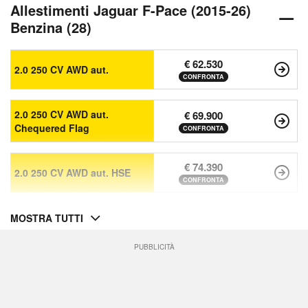
Allestimenti Jaguar F-Pace (2015-26)
Benzina (28)
€ 62.530
2.0 250 CV AWD aut.
CONFRONTA
2.0 250 CV AWD aut.
€ 69.900
Chequered Flag
CONFRONTA
€ 74.390
2.0 250 CV AWD aut. HSE
CONFRONTA
MOSTRA TUTTI
PUBBLICITÀ