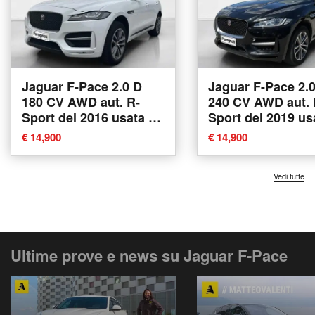
Jaguar F-Pace 2.0 D
Jaguar F-Pace 2.
180 CV AWD aut. R-
240 CV AWD aut. 
Sport del 2016 usata a
Sport del 2019 us
Monteriggioni
Monteriggioni
€ 14,900
€ 14,900
Vedi tutte
Ultime prove e news su Jaguar F-Pace