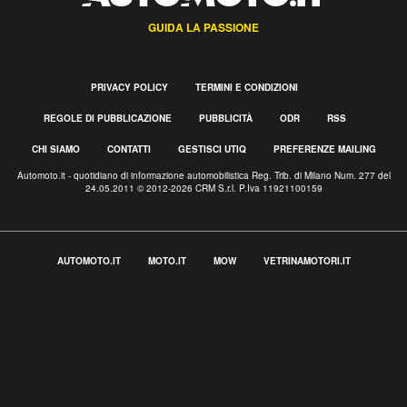
GUIDA LA PASSIONE
PRIVACY POLICY
TERMINI E CONDIZIONI
REGOLE DI PUBBLICAZIONE
PUBBLICITÀ
ODR
RSS
CHI SIAMO
CONTATTI
GESTISCI UTIQ
PREFERENZE MAILING
Automoto.it - quotidiano di informazione automobilistica Reg. Trib. di Milano Num. 277 del
24.05.2011 © 2012-2026 CRM S.r.l. P.Iva 11921100159
AUTOMOTO.IT
MOTO.IT
MOW
VETRINAMOTORI.IT
Informativa sulla raccolta
Le tue preferenze relative alla privacy