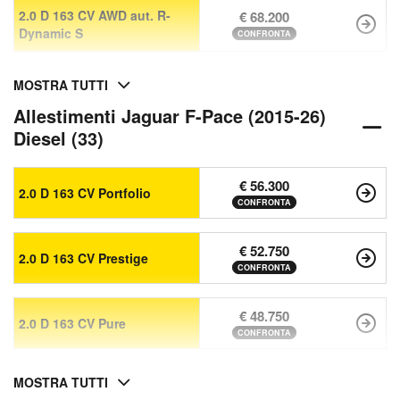
2.0 D 163 CV AWD aut. R-
€ 68.200
Dynamic S
CONFRONTA
MOSTRA TUTTI
Allestimenti Jaguar F-Pace (2015-26)
Diesel (33)
€ 56.300
2.0 D 163 CV Portfolio
CONFRONTA
€ 52.750
2.0 D 163 CV Prestige
CONFRONTA
€ 48.750
2.0 D 163 CV Pure
CONFRONTA
MOSTRA TUTTI