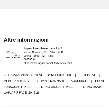
Altre informazioni
Jaguar Land Rover Italia S.p.A.
Via del Serafico, 89 - Palazzina D
00142 Roma (RM) - Italia
06658531
https://www.jaguar.com/it-it/jdx/index.html
INFORMAZIONI AGGIUNTIVE
CONFIGURATORE
|
TEST DRIVE
|
MERCHANDISING
|
SERVIZI FINANZIARI
|
ACCESSORI
|
PROVE
SU JAGUAR F-PACE
|
LISTINO JAGUAR F-PACE
|
LISTINO USATO
JAGUAR F-PACE (2015-26)