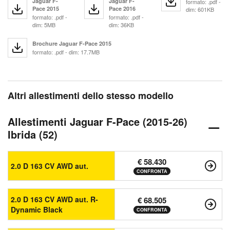
Jaguar F-
Jaguar F-
formato: .pdf -
Pace 2015
Pace 2016
dim: 601KB
formato: .pdf -
formato: .pdf -
dim: 5MB
dim: 36KB
Brochure Jaguar F-Pace 2015
formato: .pdf - dim: 17.7MB
Altri allestimenti dello stesso modello
Allestimenti Jaguar F-Pace (2015-26)
Ibrida (52)
€ 58.430
2.0 D 163 CV AWD aut.
CONFRONTA
2.0 D 163 CV AWD aut. R-
€ 68.505
Dynamic Black
CONFRONTA