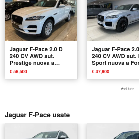
Jaguar F-Pace 2.0 D
Jaguar F-Pace 2.
240 CV AWD aut.
240 CV AWD aut. 
Prestige nuova a
Sport nuova a Forl
Agliana
€ 56,500
€ 47,900
Vedi tutte
Jaguar F-Pace usate