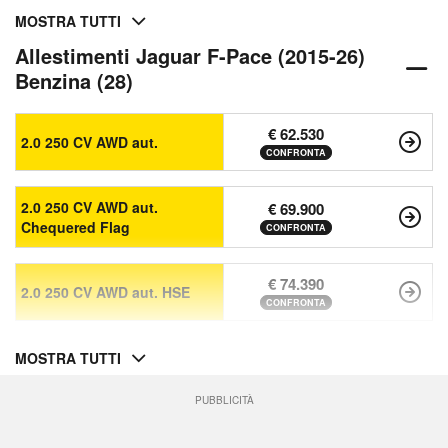
MOSTRA TUTTI
Allestimenti Jaguar F-Pace (2015-26)
Benzina (28)
€ 62.530
2.0 250 CV AWD aut.
CONFRONTA
2.0 250 CV AWD aut.
€ 69.900
Chequered Flag
CONFRONTA
€ 74.390
2.0 250 CV AWD aut. HSE
CONFRONTA
MOSTRA TUTTI
PUBBLICITÀ