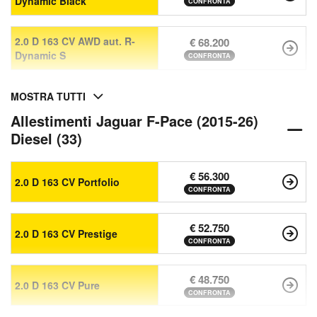
Dynamic Black
CONFRONTA
2.0 D 163 CV AWD aut. R-
€ 68.200
Dynamic S
CONFRONTA
MOSTRA TUTTI
Allestimenti Jaguar F-Pace (2015-26)
Diesel (33)
€ 56.300
2.0 D 163 CV Portfolio
CONFRONTA
€ 52.750
2.0 D 163 CV Prestige
CONFRONTA
€ 48.750
2.0 D 163 CV Pure
CONFRONTA