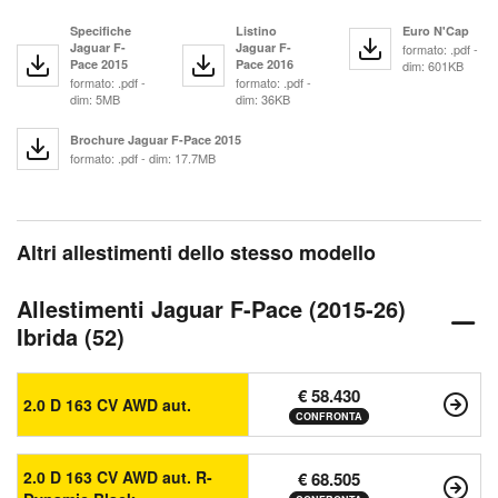
Specifiche
Listino
Euro N'Cap
Jaguar F-
Jaguar F-
formato: .pdf -
Pace 2015
Pace 2016
dim: 601KB
formato: .pdf -
formato: .pdf -
dim: 5MB
dim: 36KB
Brochure Jaguar F-Pace 2015
formato: .pdf - dim: 17.7MB
Altri allestimenti dello stesso modello
Allestimenti Jaguar F-Pace (2015-26)
Ibrida (52)
€ 58.430
2.0 D 163 CV AWD aut.
CONFRONTA
2.0 D 163 CV AWD aut. R-
€ 68.505