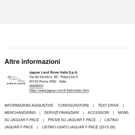
Altre informazioni
Jaguar Land Rover Italia S.p.A.
Via del Serafico, 89 - Palazzina D
00142 Roma (RM) - Italia
06658531
https://www.jaguar.com/it-it/jdx/index.html
INFORMAZIONI AGGIUNTIVE
CONFIGURATORE
|
TEST DRIVE
|
MERCHANDISING
|
SERVIZI FINANZIARI
|
ACCESSORI
|
NEWS
SU JAGUAR F-PACE
|
PROVE SU JAGUAR F-PACE
|
LISTINO
JAGUAR F-PACE
|
LISTINO USATO JAGUAR F-PACE (2015-26)