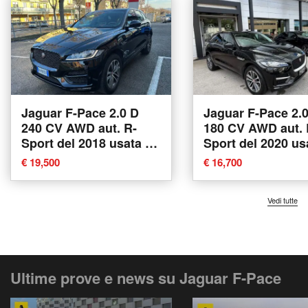
Jaguar F-Pace 2.0 D
Jaguar F-Pace 2.
240 CV AWD aut. R-
180 CV AWD aut. 
Sport del 2018 usata a
Sport del 2020 us
Casalgrande
Potenza
€ 19,500
€ 16,700
Vedi tutte
Ultime prove e news su Jaguar F-Pace