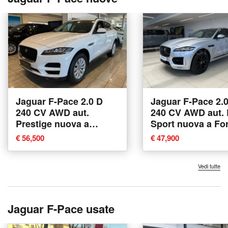
Jaguar F-Pace 2.0 D
Jaguar F-Pace 2.
240 CV AWD aut.
240 CV AWD aut. 
Prestige nuova a
Sport nuova a Forl
Agliana
€ 56,500
€ 47,900
Vedi tutte
Jaguar F-Pace usate