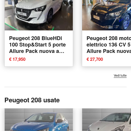
Peugeot 208 BlueHDi
Peugeot 208 mot
100 Stop&Start 5 porte
elettrico 136 CV 5
Allure Pack nuova a
Allure Pack nuov
Villorba
Villorba
€ 17,950
€ 27,700
Vedi tutte
Peugeot 208 usate