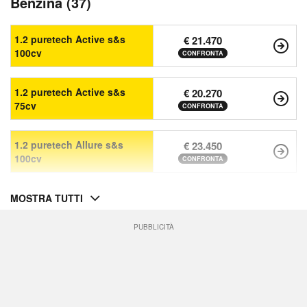
Benzina (37)
1.2 puretech Active s&s
€ 21.470
100cv
CONFRONTA
1.2 puretech Active s&s
€ 20.270
75cv
CONFRONTA
1.2 puretech Allure s&s
€ 23.450
100cv
CONFRONTA
MOSTRA TUTTI
PUBBLICITÀ