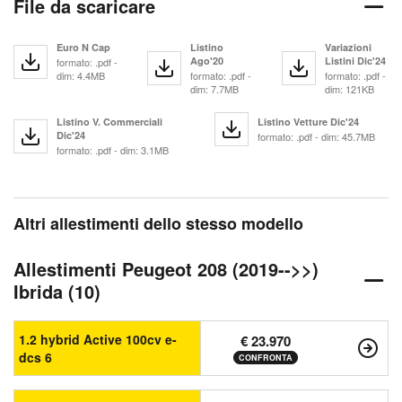
File da scaricare
Euro N Cap
Listino
Variazioni
Ago'20
Listini Dic'24
formato: .pdf -
dim: 4.4MB
formato: .pdf -
formato: .pdf -
dim: 7.7MB
dim: 121KB
Listino V. Commerciali
Listino Vetture Dic'24
Dic'24
formato: .pdf - dim: 45.7MB
formato: .pdf - dim: 3.1MB
Altri allestimenti dello stesso modello
Allestimenti Peugeot 208 (2019-->>)
Ibrida (10)
1.2 hybrid Active 100cv e-
€ 23.970
dcs 6
CONFRONTA