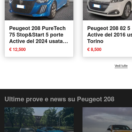
Peugeot 208 PureTech
Peugeot 208 82 5 
75 Stop&Start 5 porte
Active del 2016 u
Active del 2024 usata a
Torino
Torino
€ 12,500
€ 8,500
Vedi tutte
Ultime prove e news su Peugeot 208