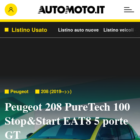
Listino Usato
Listino auto nuove
Listino veicoli c
Peugeot
208 (2019-->>)
Peugeot 208 PureTech 100
Stop&Start EAT8 5 porte
GT