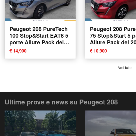
Peugeot 208 PureTech
Peugeot 208 Pur
100 Stop&Start EAT8 5
75 Stop&Start 5 p
porte Allure Pack del
Allure Pack del 2
2023 usata a Monza
usata a Monza
€ 14,900
€ 10,900
Vedi tutte
Ultime prove e news su Peugeot 208