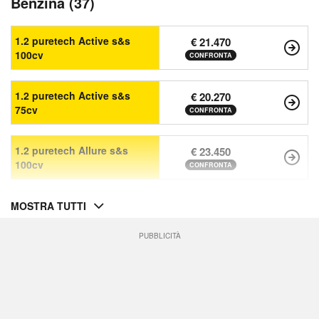
Benzina (37)
1.2 puretech Active s&s
€ 21.470
100cv
CONFRONTA
1.2 puretech Active s&s
€ 20.270
75cv
CONFRONTA
1.2 puretech Allure s&s
€ 23.450
100cv
CONFRONTA
MOSTRA TUTTI
PUBBLICITÀ