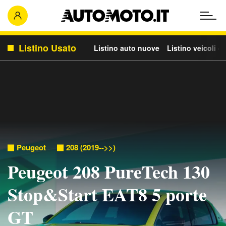
Listino Usato
Listino auto nuove
Listino veicoli c
Peugeot
208 (2019-->>)
Peugeot 208 PureTech 130
Stop&Start EAT8 5 porte
GT