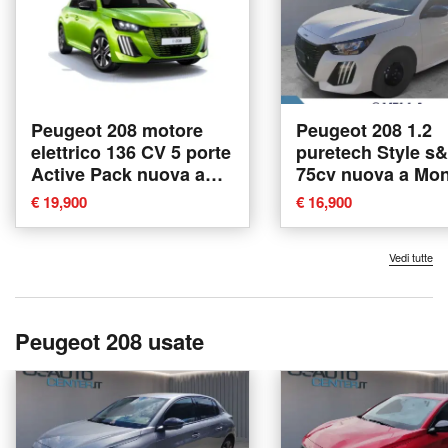
Peugeot 208 motore
Peugeot 208 1.2
elettrico 136 CV 5 porte
puretech Style s
Active Pack nuova a
75cv nuova a Mo
Monza
€ 19,900
€ 16,900
Vedi tutte
Peugeot 208 usate