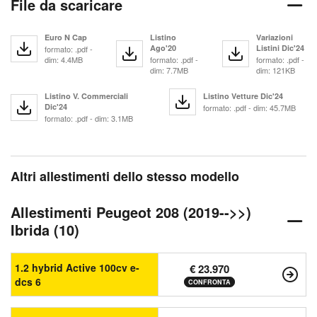
File da scaricare
Euro N Cap
Listino
Variazioni
Ago'20
Listini Dic'24
formato: .pdf -
dim: 4.4MB
formato: .pdf -
formato: .pdf -
dim: 7.7MB
dim: 121KB
Listino V. Commerciali
Listino Vetture Dic'24
Dic'24
formato: .pdf - dim: 45.7MB
formato: .pdf - dim: 3.1MB
Altri allestimenti dello stesso modello
Allestimenti Peugeot 208 (2019-->>)
Ibrida (10)
1.2 hybrid Active 100cv e-
€ 23.970
dcs 6
CONFRONTA