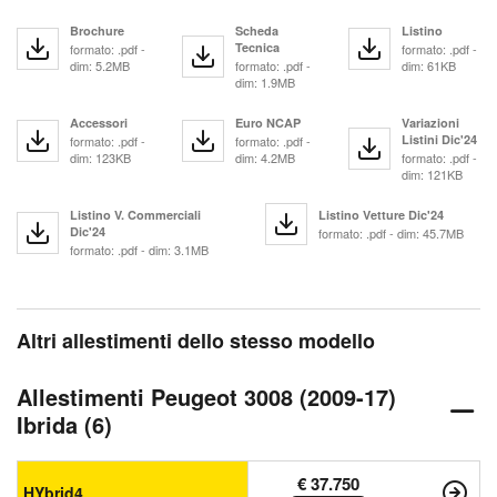
Brochure
Scheda
Listino
Tecnica
formato: .pdf -
formato: .pdf -
dim: 5.2MB
formato: .pdf -
dim: 61KB
dim: 1.9MB
Accessori
Euro NCAP
Variazioni
Listini Dic'24
formato: .pdf -
formato: .pdf -
dim: 123KB
dim: 4.2MB
formato: .pdf -
dim: 121KB
Listino V. Commerciali
Listino Vetture Dic'24
Dic'24
formato: .pdf - dim: 45.7MB
formato: .pdf - dim: 3.1MB
Altri allestimenti dello stesso modello
Allestimenti Peugeot 3008 (2009-17)
Ibrida (6)
€ 37.750
HYbrid4