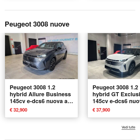
Peugeot 3008 nuove
Peugeot 3008 1.2
Peugeot 3008 1.2
hybrid Allure Business
hybrid GT Exclus
145cv e-dcs6 nuova a
145cv e-dcs6 nuo
Modugno
Modugno
€ 32,900
€ 37,900
Vedi tutte