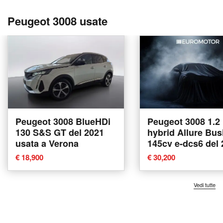
Peugeot 3008 usate
Peugeot 3008 BlueHDi
Peugeot 3008 1.2
130 S&S GT del 2021
hybrid Allure Bus
usata a Verona
145cv e-dcs6 del
usata a Modugno
€ 18,900
€ 30,200
Vedi tutte