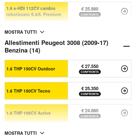
1.6 e-HDi 112CV cambio
€ 25.880
robotizzato S.&S. Premium
CONFRONTA
MOSTRA TUTTI
Allestimenti Peugeot 3008 (2009-17)
Benzina (14)
€ 27.550
1.6 THP 150CV Outdoor
CONFRONTA
€ 25.350
1.6 THP 150CV Tecno
CONFRONTA
€ 24.880
1.6 THP 156CV Active
CONFRONTA
MOSTRA TUTTI