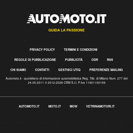
GUIDA LA PASSIONE
PRIVACY POLICY
TERMINI E CONDIZIONI
REGOLE DI PUBBLICAZIONE
PUBBLICITÀ
ODR
RSS
CHI SIAMO
CONTATTI
GESTISCI UTIQ
PREFERENZE MAILING
Automoto.it - quotidiano di informazione automobilistica Reg. Trib. di Milano Num. 277 del
24.05.2011 © 2012-2026 CRM S.r.l. P.Iva 11921100159
AUTOMOTO.IT
MOTO.IT
MOW
VETRINAMOTORI.IT
Informativa sulla raccolta
Le tue preferenze relative alla privacy