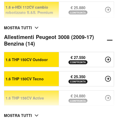
1.6 e-HDi 112CV cambio
€ 25.880
robotizzato S.&S. Premium
CONFRONTA
MOSTRA TUTTI
Allestimenti Peugeot 3008 (2009-17)
Benzina (14)
€ 27.550
1.6 THP 150CV Outdoor
CONFRONTA
€ 25.350
1.6 THP 150CV Tecno
CONFRONTA
€ 24.880
1.6 THP 156CV Active
CONFRONTA
MOSTRA TUTTI