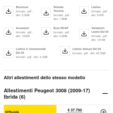
Brochure
Scheda
Listino
Tecnica
formato: .pdf -
formato: .pdf -
dim: 5.2MB
formato: .pdf -
dim: 61KB
dim: 1.9MB
Accessori
Euro NCAP
Variazioni
Listini Dic'24
formato: .pdf -
formato: .pdf -
dim: 123KB
dim: 4.2MB
formato: .pdf -
dim: 121KB
Listino V. Commerciali
Listino Vetture Dic'24
Dic'24
formato: .pdf - dim: 45.7MB
formato: .pdf - dim: 3.1MB
Altri allestimenti dello stesso modello
Allestimenti Peugeot 3008 (2009-17)
Ibrida (6)
€ 37.750
HYbrid4