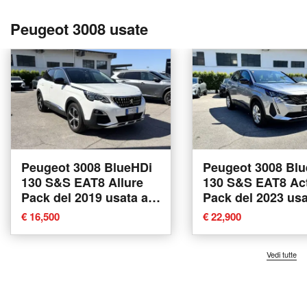
Peugeot 3008 usate
Peugeot 3008 BlueHDi
Peugeot 3008 Bl
130 S&S EAT8 Allure
130 S&S EAT8 Ac
Pack del 2019 usata a
Pack del 2023 usa
Fondi
Fondi
€ 16,500
€ 22,900
Vedi tutte