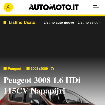
Listino Usato
Listino auto nuove
Listino veicoli c
Peugeot
3008 (2009-17)
Peugeot 3008 1.6 HDi
115CV Napapijri