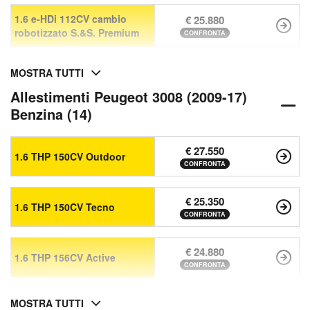
1.6 e-HDi 112CV cambio
€ 25.880
robotizzato S.&S. Premium
CONFRONTA
MOSTRA TUTTI
Allestimenti Peugeot 3008 (2009-17)
Benzina (14)
€ 27.550
1.6 THP 150CV Outdoor
CONFRONTA
€ 25.350
1.6 THP 150CV Tecno
CONFRONTA
€ 24.880
1.6 THP 156CV Active
CONFRONTA
MOSTRA TUTTI