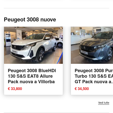
Peugeot 3008 nuove
Peugeot 3008 BlueHDi
Peugeot 3008 Pu
130 S&S EAT8 Allure
Turbo 130 S&S E
Pack nuova a Villorba
GT Pack nuova a
Villorba
€ 33,800
€ 34,500
Vedi tutte