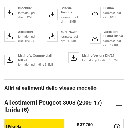
Brochure
Scheda
Listino
Tecnica
formato: .pdf -
formato: .pdf -
dim: 5.2MB
formato: .pdf -
dim: 61KB
dim: 1.9MB
Accessori
Euro NCAP
Variazioni
Listini Dic'24
formato: .pdf -
formato: .pdf -
dim: 123KB
dim: 4.2MB
formato: .pdf -
dim: 121KB
Listino V. Commerciali
Listino Vetture Dic'24
Dic'24
formato: .pdf - dim: 45.7MB
formato: .pdf - dim: 3.1MB
Altri allestimenti dello stesso modello
Allestimenti Peugeot 3008 (2009-17)
Ibrida (6)
€ 37.750
HYbrid4