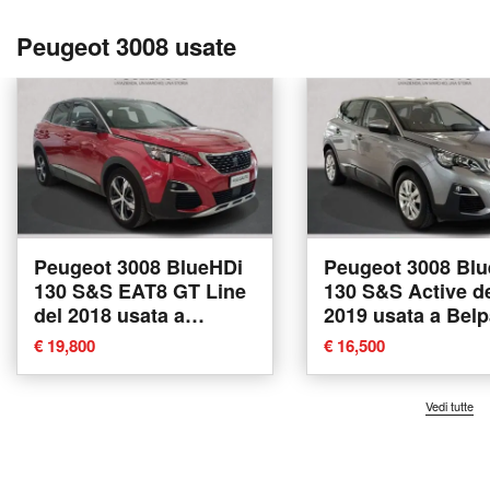
Peugeot 3008 usate
Peugeot 3008 BlueHDi
Peugeot 3008 Bl
130 S&S EAT8 GT Line
130 S&S Active d
del 2018 usata a
2019 usata a Bel
Belpasso
€ 19,800
€ 16,500
Vedi tutte