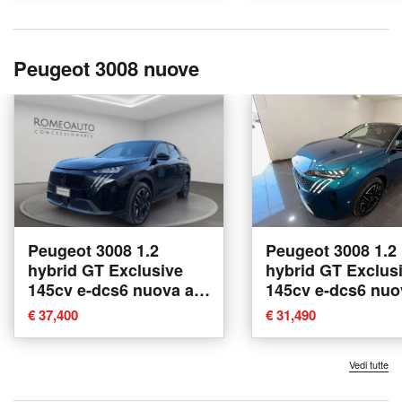
Peugeot 3008 nuove
Peugeot 3008 1.2
Peugeot 3008 1.2
hybrid GT Exclusive
hybrid GT Exclus
145cv e-dcs6 nuova a
145cv e-dcs6 nuo
Gubbio
Abbiategrasso
€ 37,400
€ 31,490
Vedi tutte