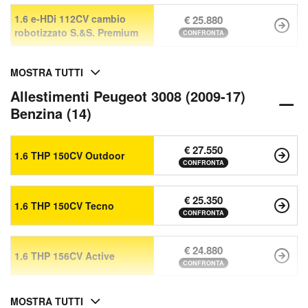
1.6 e-HDi 112CV cambio
€ 25.880
robotizzato S.&S. Premium
CONFRONTA
MOSTRA TUTTI
Allestimenti Peugeot 3008 (2009-17)
Benzina (14)
€ 27.550
1.6 THP 150CV Outdoor
CONFRONTA
€ 25.350
1.6 THP 150CV Tecno
CONFRONTA
€ 24.880
1.6 THP 156CV Active
CONFRONTA
MOSTRA TUTTI