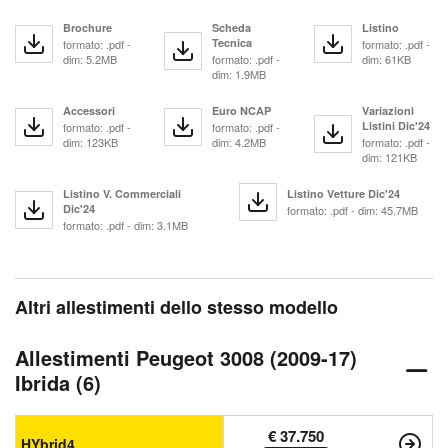
Brochure
Scheda
Listino
Tecnica
formato: .pdf -
formato: .pdf -
dim: 5.2MB
formato: .pdf -
dim: 61KB
dim: 1.9MB
Accessori
Euro NCAP
Variazioni
Listini Dic'24
formato: .pdf -
formato: .pdf -
dim: 123KB
dim: 4.2MB
formato: .pdf -
dim: 121KB
Listino V. Commerciali
Listino Vetture Dic'24
Dic'24
formato: .pdf - dim: 45.7MB
formato: .pdf - dim: 3.1MB
Altri allestimenti dello stesso modello
Allestimenti Peugeot 3008 (2009-17)
Ibrida (6)
€ 37.750
HYbrid4