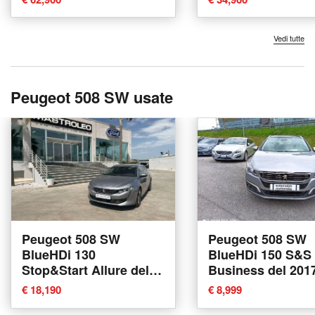
Teramo
Vedi tutte
Peugeot 508 SW usate
Peugeot 508 SW
Peugeot 508 SW
BlueHDi 130
BlueHDi 150 S&S
Stop&Start Allure del
Business del 201
2021 usata a Tricase
usata a Villorba
€ 18,190
€ 8,999