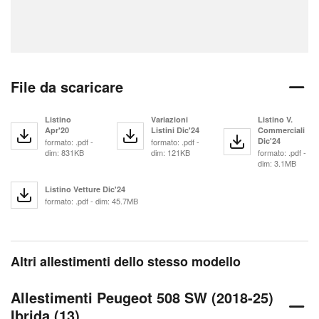
File da scaricare
Listino
Variazioni
Listino V.
Apr'20
Listini Dic'24
Commerciali
Dic'24
formato: .pdf -
formato: .pdf -
dim: 831KB
dim: 121KB
formato: .pdf -
dim: 3.1MB
Listino Vetture Dic'24
formato: .pdf - dim: 45.7MB
Altri allestimenti dello stesso modello
Allestimenti Peugeot 508 SW (2018-25)
Ibrida (13)