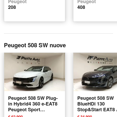
Peugeot
Peugeot
208
408
Peugeot 508 SW nuove
Peugeot 508 SW Plug-
Peugeot 508 SW
in Hybrid4 360 e-EAT8
BlueHDi 130
Peugeot Sport
Stop&Start EAT8 
Engineered nuova a
Pack nuova a L'A
€ 62,900
€ 34,900