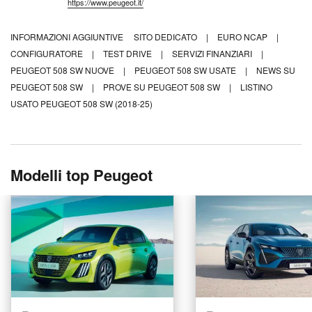
https://www.peugeot.it/
INFORMAZIONI AGGIUNTIVE
SITO DEDICATO
|
EURO NCAP
|
CONFIGURATORE
|
TEST DRIVE
|
SERVIZI FINANZIARI
|
PEUGEOT 508 SW NUOVE
|
PEUGEOT 508 SW USATE
|
NEWS SU
PEUGEOT 508 SW
|
PROVE SU PEUGEOT 508 SW
|
LISTINO
USATO PEUGEOT 508 SW (2018-25)
Modelli top Peugeot