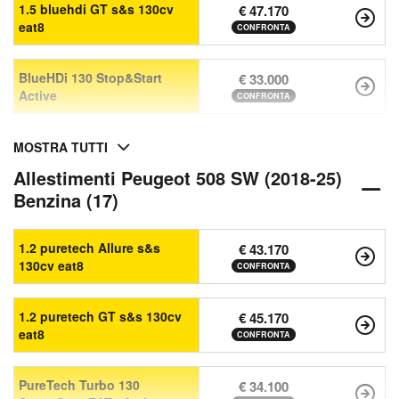
1.5 bluehdi GT s&s 130cv
€ 47.170
eat8
CONFRONTA
BlueHDi 130 Stop&Start
€ 33.000
Active
CONFRONTA
MOSTRA TUTTI
Allestimenti Peugeot 508 SW (2018-25)
Benzina (17)
1.2 puretech Allure s&s
€ 43.170
130cv eat8
CONFRONTA
1.2 puretech GT s&s 130cv
€ 45.170
eat8
CONFRONTA
PureTech Turbo 130
€ 34.100