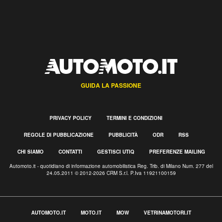
GUIDA LA PASSIONE
PRIVACY POLICY
TERMINI E CONDIZIONI
REGOLE DI PUBBLICAZIONE
PUBBLICITÀ
ODR
RSS
CHI SIAMO
CONTATTI
GESTISCI UTIQ
PREFERENZE MAILING
Automoto.it - quotidiano di informazione automobilistica Reg. Trib. di Milano Num. 277 del
24.05.2011 © 2012-2026 CRM S.r.l. P.Iva 11921100159
AUTOMOTO.IT
MOTO.IT
MOW
VETRINAMOTORI.IT