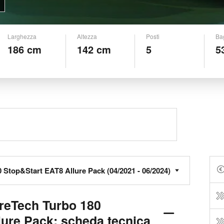
Larghezza
Altezza
Posti
Ba
186 cm
142 cm
5
5
reTech Turbo 180
lure Pack: scheda tecnica