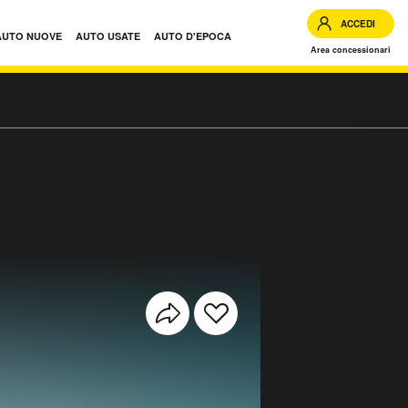
ACCEDI
AUTO NUOVE
AUTO USATE
AUTO D'EPOCA
Area concessionari