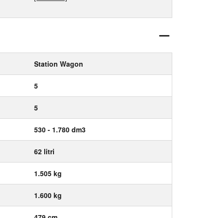
Station Wagon
5
5
530 - 1.780 dm3
62 litri
1.505 kg
1.600 kg
479 cm