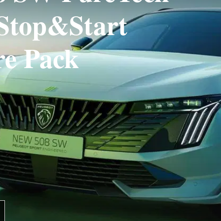
Stop&Start
re Pack