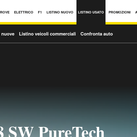
PROVE
ELETTRICO
F1
LISTINO NUOVO
LISTINO USATO
PROMOZIONI
o nuove
Listino veicoli commerciali
Confronta auto
08 SW PureTech