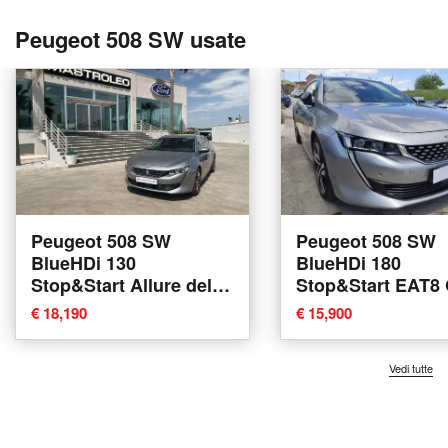
Peugeot 508 SW usate
Peugeot 508 SW
Peugeot 508 SW
BlueHDi 130
BlueHDi 180
Stop&Start Allure del
Stop&Start EAT8
2021 usata a Tricase
Line del 2019 usa
€ 18,190
€ 15,900
Pratola Serra
Vedi tutte