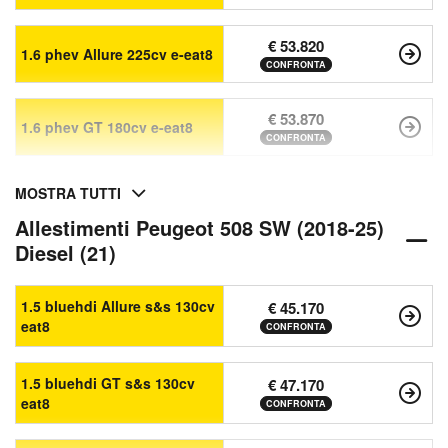
€ 53.820
1.6 phev Allure 225cv e-eat8
CONFRONTA
€ 53.870
1.6 phev GT 180cv e-eat8
CONFRONTA
MOSTRA TUTTI
Allestimenti Peugeot 508 SW (2018-25)
Diesel (21)
1.5 bluehdi Allure s&s 130cv
€ 45.170
eat8
CONFRONTA
1.5 bluehdi GT s&s 130cv
€ 47.170
eat8
CONFRONTA