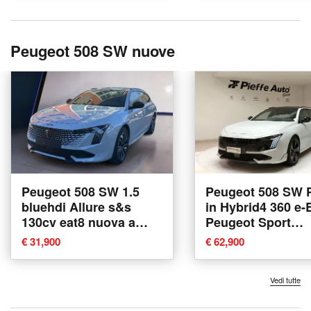
Peugeot 508 SW nuove
Peugeot 508 SW 1.5
Peugeot 508 SW P
bluehdi Allure s&s
in Hybrid4 360 e
130cv eat8 nuova a
Peugeot Sport
Fisciano
Engineered nuova
€ 31,900
€ 62,900
Teramo
Vedi tutte