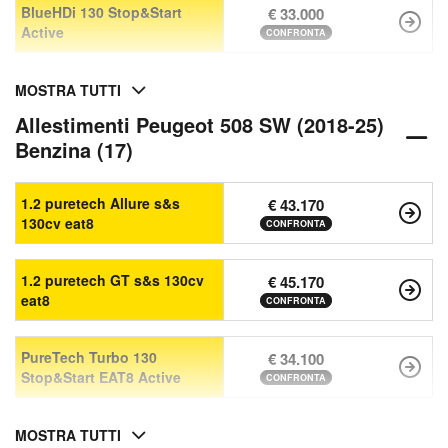
BlueHDi 130 Stop&Start
€ 33.000
Active
CONFRONTA
MOSTRA TUTTI
Allestimenti Peugeot 508 SW (2018-25)
Benzina (17)
1.2 puretech Allure s&s
€ 43.170
130cv eat8
CONFRONTA
1.2 puretech GT s&s 130cv
€ 45.170
eat8
CONFRONTA
PureTech Turbo 130
€ 34.100
Stop&Start EAT8 Active
CONFRONTA
MOSTRA TUTTI