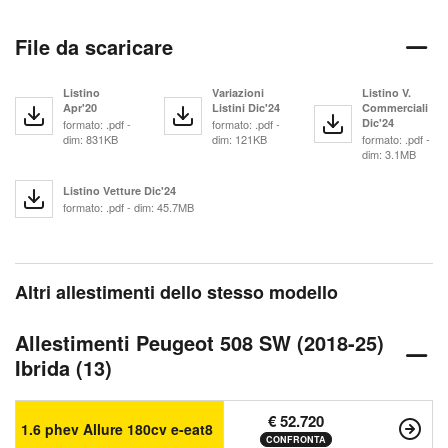
File da scaricare
Listino
Variazioni
Listino V.
Apr'20
Listini Dic'24
Commerciali
Dic'24
formato: .pdf -
formato: .pdf -
dim: 831KB
dim: 121KB
formato: .pdf -
dim: 3.1MB
Listino Vetture Dic'24
formato: .pdf - dim: 45.7MB
Altri allestimenti dello stesso modello
Allestimenti Peugeot 508 SW (2018-25)
Ibrida (13)
€ 52.720
1.6 phev Allure 180cv e-eat8
CONFRONTA