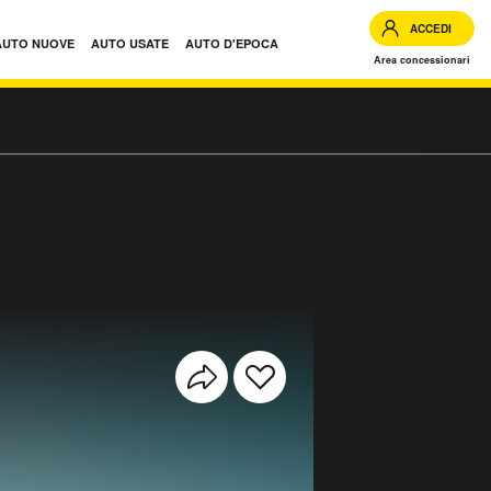
ACCEDI
AUTO NUOVE
AUTO USATE
AUTO D'EPOCA
Area concessionari