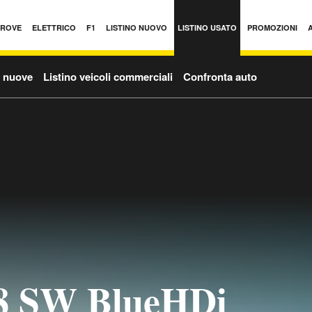
PROVE
ELETTRICO
F1
LISTINO NUOVO
LISTINO USATO
PROMOZIONI
o nuove
Listino veicoli commerciali
Confronta auto
08 SW BlueHDi