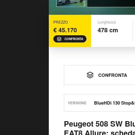
PREZZO
Lunghezza
€ 45.170
478 cm
CONFRONTA
CONFRONTA
VERSIONE
Peugeot 508 SW Blu
EAT8 Allure: scheda