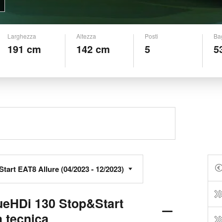
Larghezza
Altezza
Posti
Ba
191 cm
142 cm
5
5
eHDi 130 Stop&Start
 tecnica