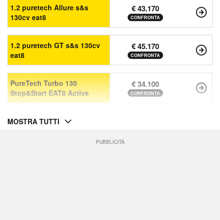
1.2 puretech Allure s&s
€ 43.170
130cv eat8
CONFRONTA
1.2 puretech GT s&s 130cv
€ 45.170
eat8
CONFRONTA
PureTech Turbo 130
€ 34.100
Stop&Start EAT8 Active
CONFRONTA
MOSTRA TUTTI
PUBBLICITÀ