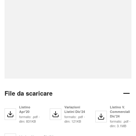
File da scaricare
Listino
Variazioni
Listino V.
Apr'20
Listini Dic'24
Commerciali
Dic'24
formato: .pdf -
formato: .pdf -
dim: 831KB
dim: 121KB
formato: .pdf -
dim: 3.1MB