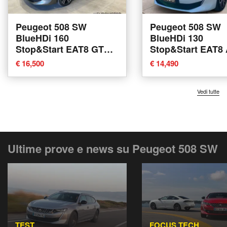
Peugeot 508 SW
Peugeot 508 SW
BlueHDi 160
BlueHDi 130
Stop&Start EAT8 GT
Stop&Start EAT8 
Line del 2020 usata a
Pack del 2023 usa
€ 16,500
€ 14,490
Modugno
Torino
Vedi tutte
Ultime prove e news su Peugeot 508 SW
TEST
FOCUS TECH