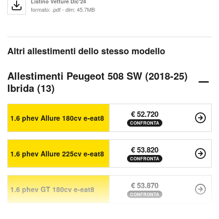
Listino Vetture Dic'24
formato: .pdf - dim: 45.7MB
Altri allestimenti dello stesso modello
Allestimenti Peugeot 508 SW (2018-25)
Ibrida (13)
€ 52.720
1.6 phev Allure 180cv e-eat8
CONFRONTA
€ 53.820
1.6 phev Allure 225cv e-eat8
CONFRONTA
€ 53.870
1.6 phev GT 180cv e-eat8
CONFRONTA