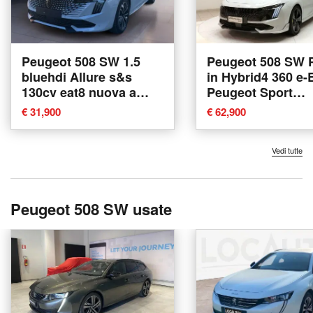
Peugeot 508 SW 1.5
Peugeot 508 SW P
bluehdi Allure s&s
in Hybrid4 360 e
130cv eat8 nuova a
Peugeot Sport
Fisciano
Engineered nuova
€ 31,900
€ 62,900
Teramo
Vedi tutte
Peugeot 508 SW usate