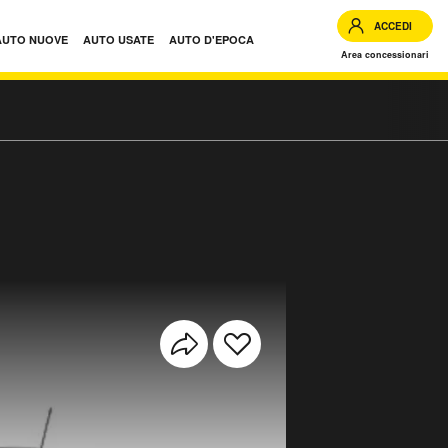
ACCEDI
AUTO NUOVE
AUTO USATE
AUTO D'EPOCA
Area concessionari