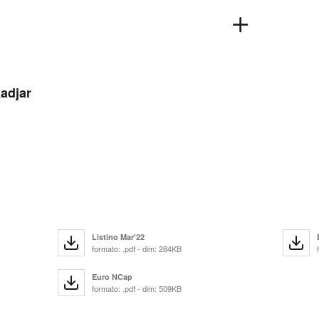
Kadjar
Listino Mar'22
formato: .pdf - dim: 284KB
Euro NCap
formato: .pdf - dim: 509KB