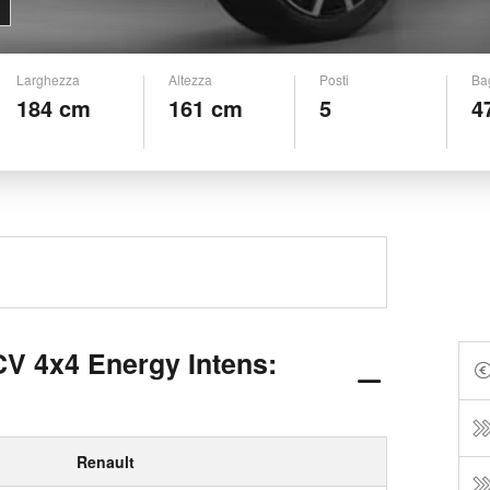
Larghezza
Altezza
Posti
Ba
184 cm
161 cm
5
4
CV 4x4 Energy Intens:
Renault