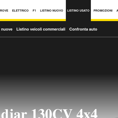
PROVE
ELETTRICO
F1
LISTINO NUOVO
LISTINO USATO
PROMOZIONI
o nuove
Listino veicoli commerciali
Confronta auto
adjar 130CV 4x4