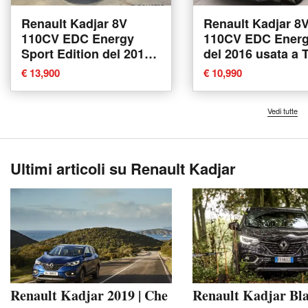
Renault Kadjar 8V
Renault Kadjar 8
110CV EDC Energy
110CV EDC Energ
Sport Edition del 2018
del 2016 usata a 
usata a Modugno
€ 13,900
€ 10,990
Vedi tutte
Ultimi articoli su Renault Kadjar
Renault Kadjar 2019 | Che
Renault Kadjar Bl