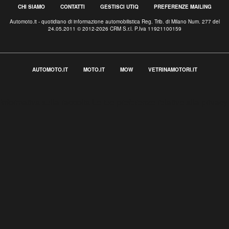
CHI SIAMO
CONTATTI
GESTISCI UTIQ
PREFERENZE MAILING
Automoto.it - quotidiano di informazione automobilistica Reg. Trib. di Milano Num. 277 del
24.05.2011 © 2012-2026 CRM S.r.l. P.Iva 11921100159
AUTOMOTO.IT
MOTO.IT
MOW
VETRINAMOTORI.IT
Informativa sulla raccolta
Le tue preferenze relative alla privacy