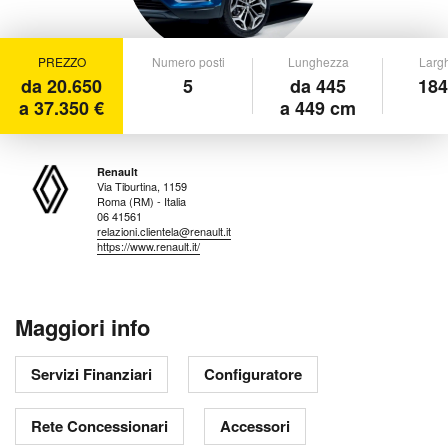
PREZZO
Numero posti
Lunghezza
Larg
da 20.650
5
da 445
184
a 37.350 €
a 449 cm
Renault
Via Tiburtina, 1159
Roma (RM) - Italia
06 41561
relazioni.clientela@renault.it
https://www.renault.it/
Maggiori info
Servizi Finanziari
Configuratore
Rete Concessionari
Accessori