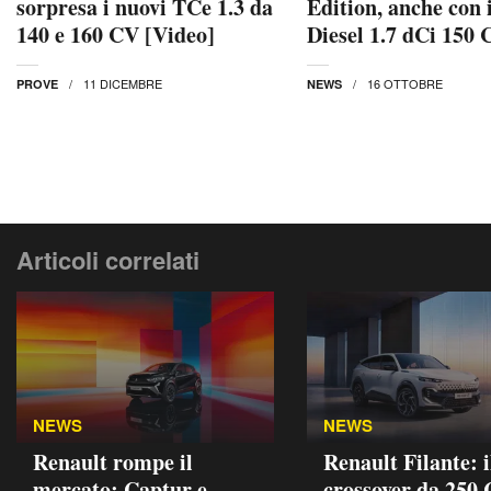
sorpresa i nuovi TCe 1.3 da
Edition, anche con 
140 e 160 CV [Video]
Diesel 1.7 dCi 150 
11 DICEMBRE
16 OTTOBRE
PROVE
NEWS
Articoli correlati
NEWS
NEWS
Renault rompe il
Renault Filante: i
mercato: Captur e
crossover da 250