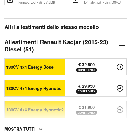
formato: .pdf - dim: 7.6MB
formato: .pdf - dim: 509KB
Altri allestimenti dello stesso modello
Allestimenti Renault Kadjar (2015-23)
Diesel (51)
€ 32.500
130CV 4x4 Energy Bose
CONFRONTA
€ 29.950
130CV 4x4 Energy Hypnotic
CONFRONTA
€ 31.900
130CV 4x4 Energy Hypnotic2
CONFRONTA
MOSTRA TUTTI