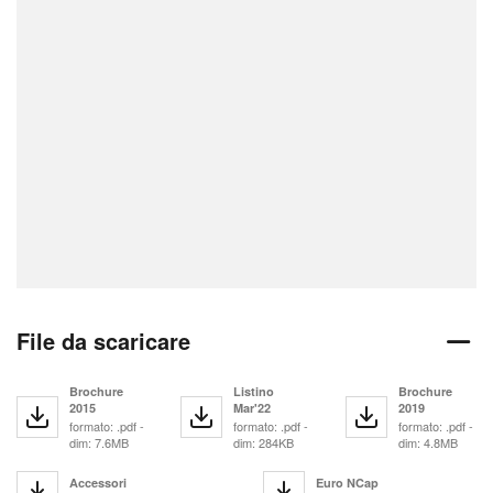
File da scaricare
Brochure
Listino
Brochure
2015
Mar'22
2019
formato: .pdf -
formato: .pdf -
formato: .pdf -
dim: 7.6MB
dim: 284KB
dim: 4.8MB
Accessori
Euro NCap