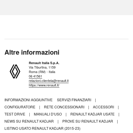
Altre informazioni
Renault Italia S.p.A.
Via Tiburtina, 1159
Roma (RM) - Italia
06 41561
relazioni.clientela@renault.it
https://www.renault.it/
INFORMAZIONI AGGIUNTIVE
SERVIZI FINANZIARI
|
CONFIGURATORE
|
RETE CONCESSIONARI
|
ACCESSORI
|
TEST DRIVE
|
MANUALI D'USO
|
RENAULT KADJAR USATE
|
NEWS SU RENAULT KADJAR
|
PROVE SU RENAULT KADJAR
|
LISTINO USATO RENAULT KADJAR (2015-23)