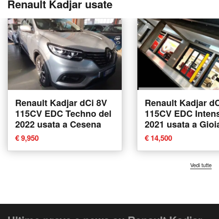
Renault Kadjar usate
Renault Kadjar dCi 8V
Renault Kadjar d
115CV EDC Techno del
115CV EDC Intens
2022 usata a Cesena
2021 usata a Gioi
Tauro
€ 9,950
€ 14,500
Vedi tutte