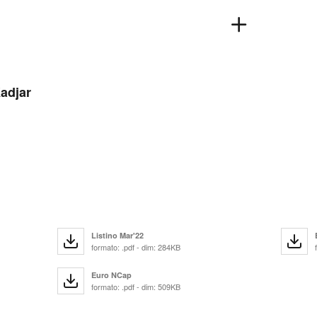
Kadjar
Listino Mar'22
formato: .pdf - dim: 284KB
Euro NCap
formato: .pdf - dim: 509KB