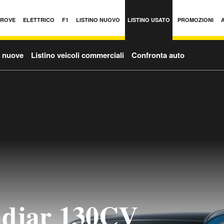
PROVE
ELETTRICO
F1
LISTINO NUOVO
LISTINO USATO
PROMOZIONI
o nuove
Listino veicoli commerciali
Confronta auto
adjar 130CV