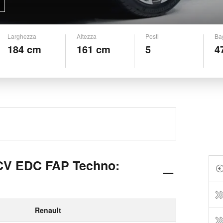
Larghezza
Altezza
Posti
Ba
184 cm
161 cm
5
4
0CV EDC FAP Techno:
Renault