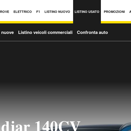
PROVE
ELETTRICO
F1
LISTINO NUOVO
LISTINO USATO
PROMOZIONI
o nuove
Listino veicoli commerciali
Confronta auto
adjar 140CV