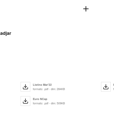
Kadjar
Listino Mar'22
formato: .pdf - dim: 284KB
Euro NCap
formato: .pdf - dim: 509KB