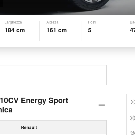
Larghezza
Altezza
Posti
Ba
184 cm
161 cm
5
4
110CV Energy Sport
nica
Renault