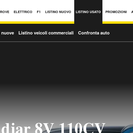
PROVE
ELETTRICO
F1
LISTINO NUOVO
LISTINO USATO
PROMOZIONI
o nuove
Listino veicoli commerciali
Confronta auto
adjar 8V 110CV