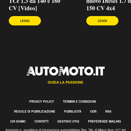
TCe 1.3 da 140 e 160
nuovo Diesel 1.7 
CV [Video]
150 CV 4x4
LEGGI
LEGGI
GUIDA LA PASSIONE
PRIVACY POLICY
TERMINI E CONDIZIONI
REGOLE DI PUBBLICAZIONE
PUBBLICITÀ
ODR
RSS
CHI SIAMO
CONTATTI
GESTISCI UTIQ
PREFERENZE MAILING
Automoto.it - quotidiano di informazione automobilistica Reg. Trib. di Milano Num. 277 del