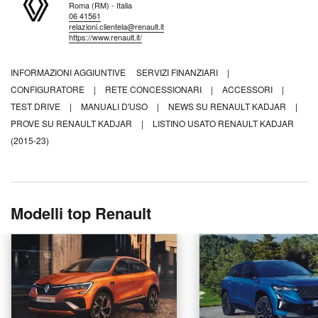
Roma (RM) - Italia
06 41561
relazioni.clientela@renault.it
https://www.renault.it/
INFORMAZIONI AGGIUNTIVE
SERVIZI FINANZIARI
|
CONFIGURATORE
|
RETE CONCESSIONARI
|
ACCESSORI
|
TEST DRIVE
|
MANUALI D'USO
|
NEWS SU RENAULT KADJAR
|
PROVE SU RENAULT KADJAR
|
LISTINO USATO RENAULT KADJAR
(2015-23)
Modelli top Renault