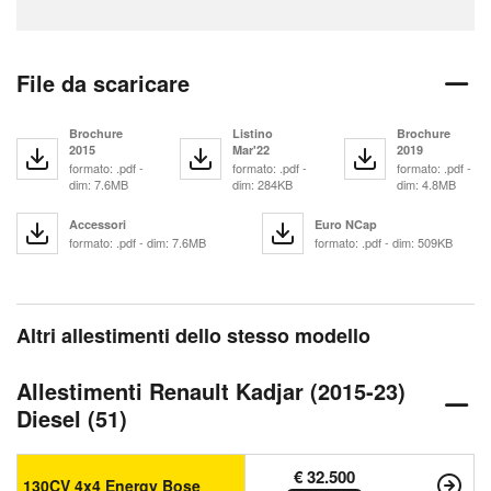
File da scaricare
Brochure
Listino
Brochure
2015
Mar'22
2019
formato: .pdf -
formato: .pdf -
formato: .pdf -
dim: 7.6MB
dim: 284KB
dim: 4.8MB
Accessori
Euro NCap
formato: .pdf - dim: 7.6MB
formato: .pdf - dim: 509KB
Altri allestimenti dello stesso modello
Allestimenti Renault Kadjar (2015-23)
Diesel (51)
€ 32.500
130CV 4x4 Energy Bose