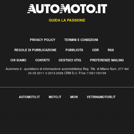
GUIDA LA PASSIONE
PRIVACY POLICY
TERMINI E CONDIZIONI
REGOLE DI PUBBLICAZIONE
PUBBLICITÀ
ODR
RSS
CHI SIAMO
CONTATTI
GESTISCI UTIQ
PREFERENZE MAILING
Automoto.it - quotidiano di informazione automobilistica Reg. Trib. di Milano Num. 277 del
24.05.2011 © 2012-2026 CRM S.r.l. P.Iva 11921100159
AUTOMOTO.IT
MOTO.IT
MOW
VETRINAMOTORI.IT
Informativa sulla raccolta
Le tue preferenze relative alla privacy