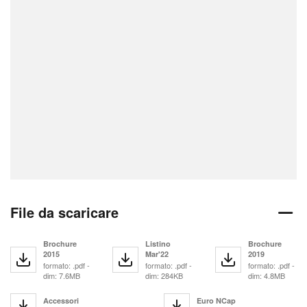
File da scaricare
Brochure
Listino
Brochure
2015
Mar'22
2019
formato: .pdf -
formato: .pdf -
formato: .pdf -
dim: 7.6MB
dim: 284KB
dim: 4.8MB
Accessori
Euro NCap