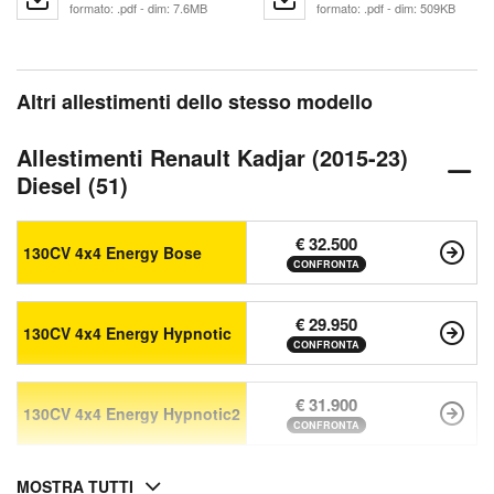
formato: .pdf - dim: 7.6MB
formato: .pdf - dim: 509KB
Altri allestimenti dello stesso modello
Allestimenti Renault Kadjar (2015-23)
Diesel (51)
€ 32.500
130CV 4x4 Energy Bose
CONFRONTA
€ 29.950
130CV 4x4 Energy Hypnotic
CONFRONTA
€ 31.900
130CV 4x4 Energy Hypnotic2
CONFRONTA
MOSTRA TUTTI