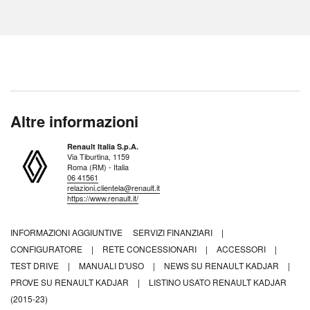
Altre informazioni
Renault Italia S.p.A.
Via Tiburtina, 1159
Roma (RM) - Italia
06 41561
relazioni.clientela@renault.it
https://www.renault.it/
INFORMAZIONI AGGIUNTIVE
SERVIZI FINANZIARI
|
CONFIGURATORE
|
RETE CONCESSIONARI
|
ACCESSORI
|
TEST DRIVE
|
MANUALI D'USO
|
NEWS SU RENAULT KADJAR
|
PROVE SU RENAULT KADJAR
|
LISTINO USATO RENAULT KADJAR
(2015-23)