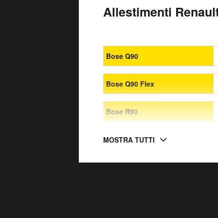
Allestimenti Renault
Bose Q90
Bose Q90 Flex
Bose R90
MOSTRA TUTTI