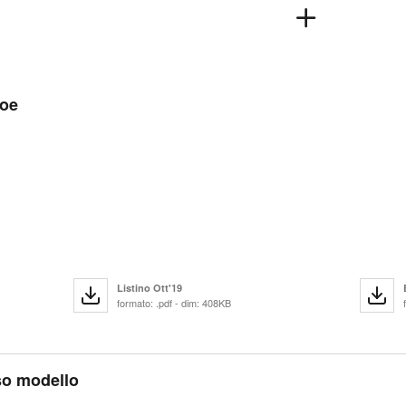
Zoe
Listino Ott'19
formato: .pdf - dim: 408KB
sso modello