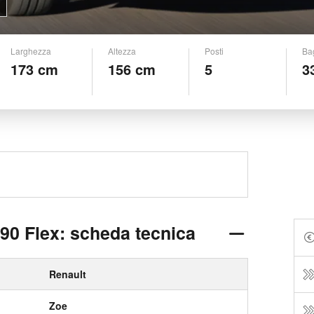
Larghezza
Altezza
Posti
Ba
173 cm
156 cm
5
3
90 Flex: scheda tecnica
Renault
Zoe