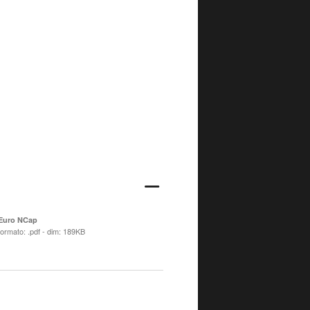
Euro NCap
formato: .pdf - dim: 189KB