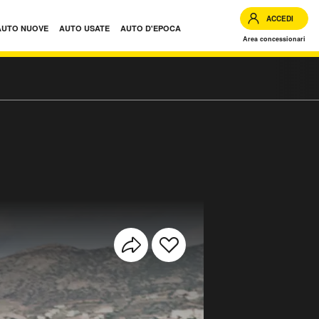
ACCEDI
AUTO NUOVE
AUTO USATE
AUTO D'EPOCA
Area concessionari