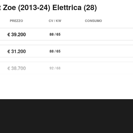
 Zoe (2013-24) Elettrica (28)
PREZZO
CV / KW
CONSUMO
€ 39.200
88 / 65
€ 31.200
88 / 65
€ 38.700
92 / 68