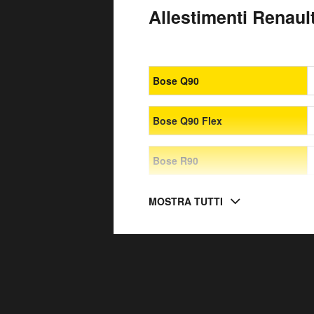
Allestimenti Renault
Bose Q90
Bose Q90 Flex
Bose R90
MOSTRA TUTTI