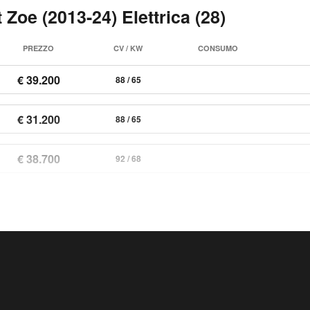
 Zoe (2013-24) Elettrica (28)
PREZZO
CV / KW
CONSUMO
€ 39.200
88 / 65
€ 31.200
88 / 65
€ 38.700
92 / 68