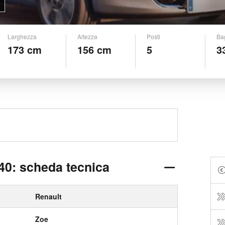
Larghezza
Altezza
Posti
Ba
173 cm
156 cm
5
3
40: scheda tecnica
Renault
Zoe