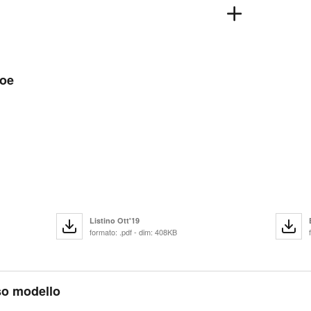
Zoe
Listino Ott'19
formato: .pdf - dim: 408KB
sso modello