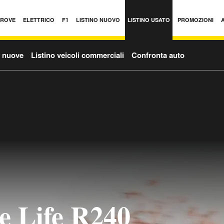
PROVE
ELETTRICO
F1
LISTINO NUOVO
LISTINO USATO
PROMOZIONI
o nuove
Listino veicoli commerciali
Confronta auto
e Life R240