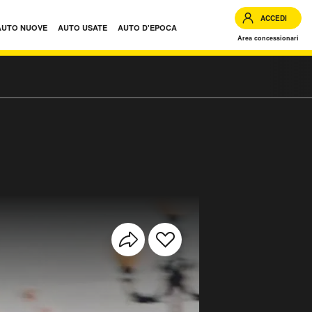
ACCEDI
AUTO NUOVE
AUTO USATE
AUTO D'EPOCA
Area concessionari