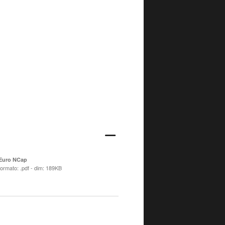
Euro NCap
formato: .pdf - dim: 189KB