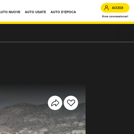
ACCEDI
AUTO NUOVE
AUTO USATE
AUTO D'EPOCA
Area concessionari