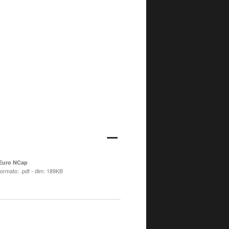
Euro NCap
formato: .pdf - dim: 189KB