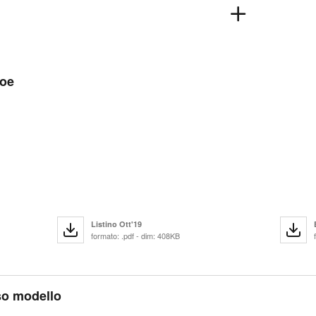
Zoe
Listino Ott'19
formato: .pdf - dim: 408KB
sso modello