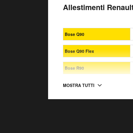
Allestimenti Renault
Bose Q90
Bose Q90 Flex
Bose R90
MOSTRA TUTTI