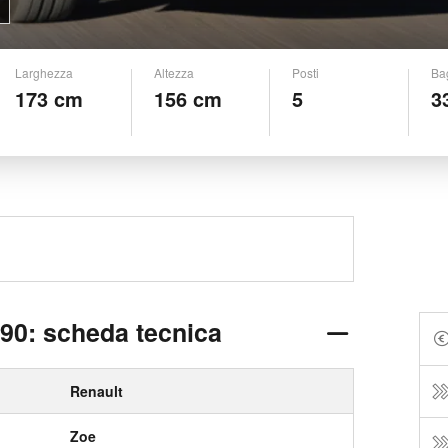
Larghezza
Altezza
Posti
Ba
173 cm
156 cm
5
3
90: scheda tecnica
Renault
Zoe