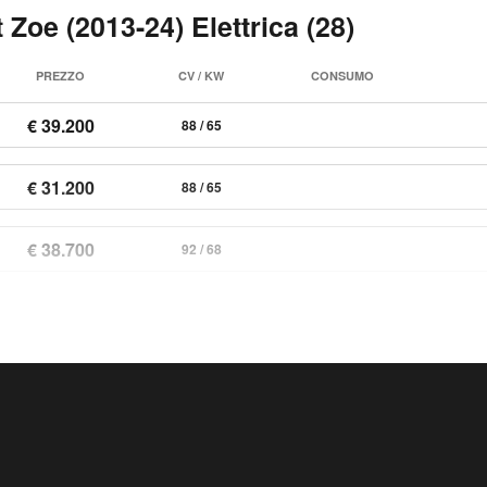
 Zoe (2013-24) Elettrica (28)
PREZZO
CV / KW
CONSUMO
€ 39.200
88 / 65
€ 31.200
88 / 65
€ 38.700
92 / 68