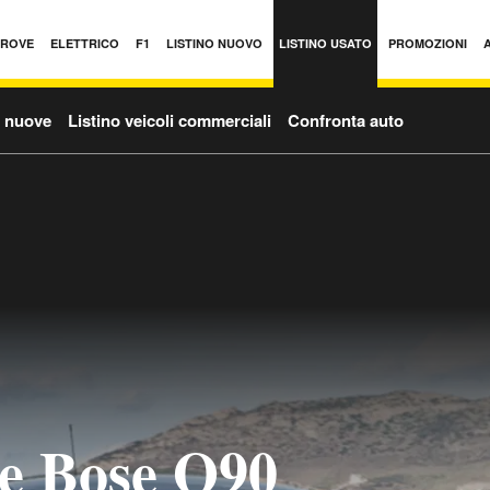
PROVE
ELETTRICO
F1
LISTINO NUOVO
LISTINO USATO
PROMOZIONI
o nuove
Listino veicoli commerciali
Confronta auto
e Bose Q90