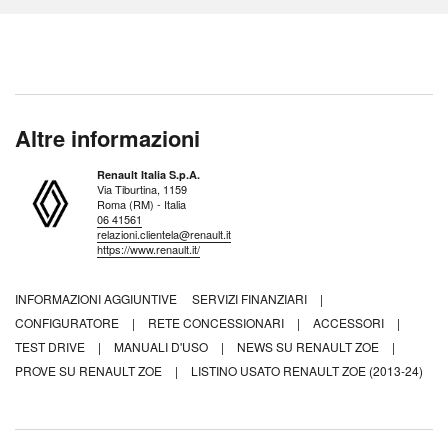
Altre informazioni
Renault Italia S.p.A.
Via Tiburtina, 1159
Roma (RM) - Italia
06 41561
relazioni.clientela@renault.it
https://www.renault.it/
INFORMAZIONI AGGIUNTIVE
SERVIZI FINANZIARI
|
CONFIGURATORE
|
RETE CONCESSIONARI
|
ACCESSORI
|
TEST DRIVE
|
MANUALI D'USO
|
NEWS SU RENAULT ZOE
|
PROVE SU RENAULT ZOE
|
LISTINO USATO RENAULT ZOE (2013-24)