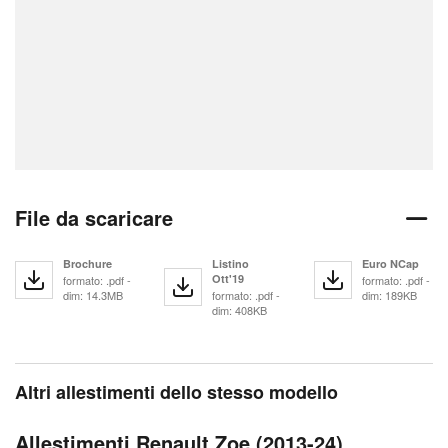
File da scaricare
Brochure
Listino
Euro NCap
Ott'19
formato: .pdf -
formato: .pdf -
dim: 14.3MB
formato: .pdf -
dim: 189KB
dim: 408KB
Altri allestimenti dello stesso modello
Allestimenti Renault Zoe (2013-24)