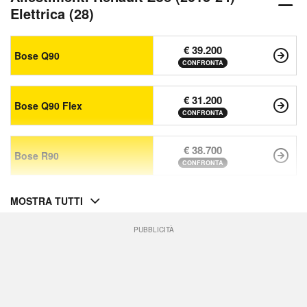
Elettrica (28)
€ 39.200
Bose Q90
CONFRONTA
€ 31.200
Bose Q90 Flex
CONFRONTA
€ 38.700
Bose R90
CONFRONTA
MOSTRA TUTTI
PUBBLICITÀ