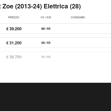
 Zoe (2013-24) Elettrica (28)
PREZZO
CV / KW
CONSUMO
€ 39.200
88 / 65
€ 31.200
88 / 65
€ 38.700
92 / 68