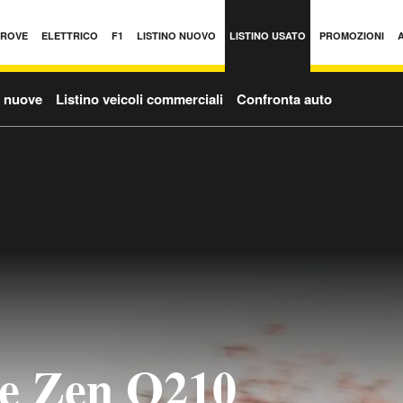
PROVE
ELETTRICO
F1
LISTINO NUOVO
LISTINO USATO
PROMOZIONI
o nuove
Listino veicoli commerciali
Confronta auto
oe Zen Q210