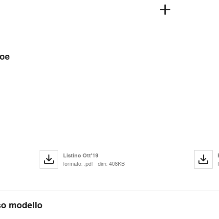
Zoe
Listino Ott'19
formato: .pdf - dim: 408KB
sso modello