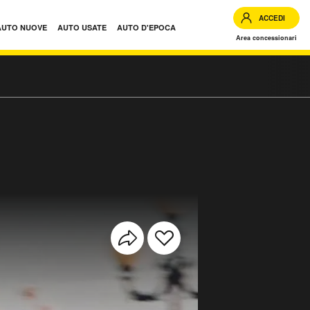
ACCEDI
AUTO NUOVE
AUTO USATE
AUTO D'EPOCA
Area concessionari