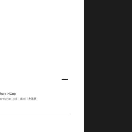
Euro NCap
formato: .pdf - dim: 189KB