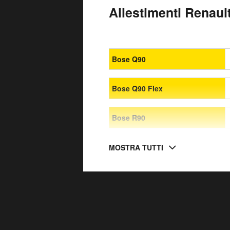
Allestimenti Renault
Bose Q90
Bose Q90 Flex
Bose R90
MOSTRA TUTTI