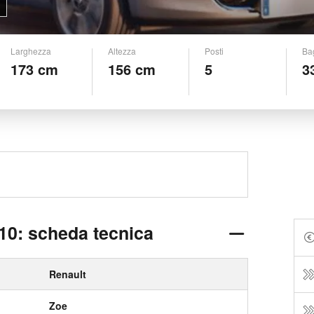
Larghezza
Altezza
Posti
Ba
173 cm
156 cm
5
3
10: scheda tecnica
Renault
Zoe