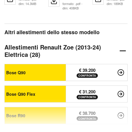
dim: 14.3MB
formato: .pdf -
dim: 189KB
dim: 408KB
Altri allestimenti dello stesso modello
Allestimenti Renault Zoe (2013-24)
Elettrica (28)
€ 39.200
Bose Q90
CONFRONTA
€ 31.200
Bose Q90 Flex
CONFRONTA
€ 38.700
Bose R90
CONFRONTA