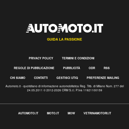
GUIDA LA PASSIONE
PRIVACY POLICY
TERMINI E CONDIZIONI
REGOLE DI PUBBLICAZIONE
PUBBLICITÀ
ODR
RSS
CHI SIAMO
CONTATTI
GESTISCI UTIQ
PREFERENZE MAILING
Automoto.it - quotidiano di informazione automobilistica Reg. Trib. di Milano Num. 277 del
24.05.2011 © 2012-2026 CRM S.r.l. P.Iva 11921100159
AUTOMOTO.IT
MOTO.IT
MOW
VETRINAMOTORI.IT