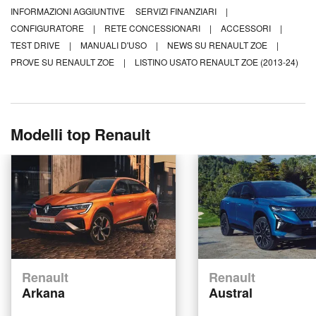
INFORMAZIONI AGGIUNTIVE
SERVIZI FINANZIARI
|
CONFIGURATORE
|
RETE CONCESSIONARI
|
ACCESSORI
|
TEST DRIVE
|
MANUALI D'USO
|
NEWS SU RENAULT ZOE
|
PROVE SU RENAULT ZOE
|
LISTINO USATO RENAULT ZOE (2013-24)
Modelli top Renault
Renault
Renault
Arkana
Austral