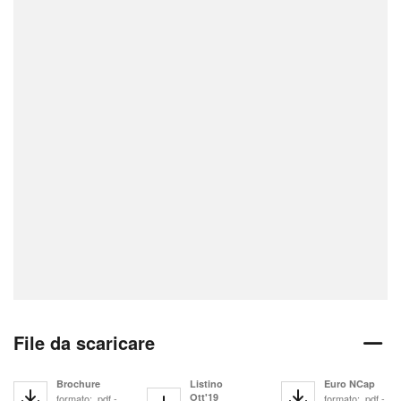
File da scaricare
Brochure
Listino
Euro NCap
Ott'19
formato: .pdf -
formato: .pdf -