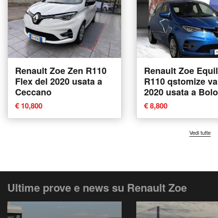
Renault Zoe Zen R110
Renault Zoe Equil
Flex del 2020 usata a
R110 qstomize va
Ceccano
2020 usata a Bol
€ 10,800
€ 8,800
Vedi tutte
Ultime prove e news su Renault Zoe