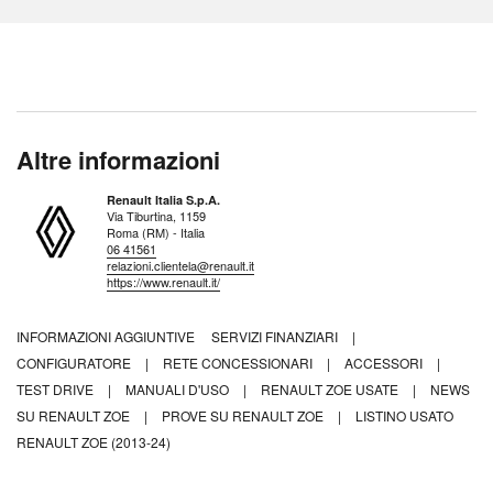
Altre informazioni
Renault Italia S.p.A.
Via Tiburtina, 1159
Roma (RM) - Italia
06 41561
relazioni.clientela@renault.it
https://www.renault.it/
INFORMAZIONI AGGIUNTIVE
SERVIZI FINANZIARI
|
CONFIGURATORE
|
RETE CONCESSIONARI
|
ACCESSORI
|
TEST DRIVE
|
MANUALI D'USO
|
RENAULT ZOE USATE
|
NEWS
SU RENAULT ZOE
|
PROVE SU RENAULT ZOE
|
LISTINO USATO
RENAULT ZOE (2013-24)