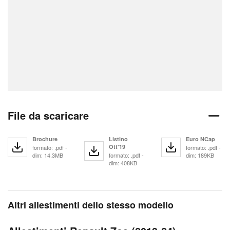
File da scaricare
Brochure
Listino
Euro NCap
Ott'19
formato: .pdf -
formato: .pdf -
dim: 14.3MB
formato: .pdf -
dim: 189KB
dim: 408KB
Altri allestimenti dello stesso modello