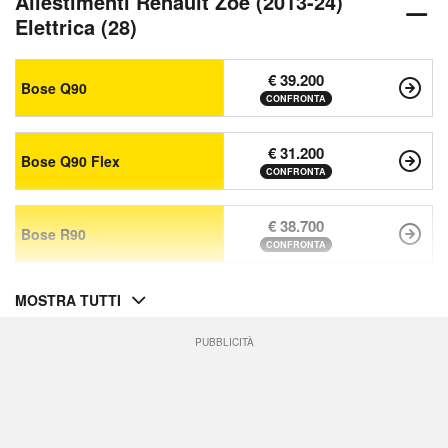
Allestimenti Renault Zoe (2013-24)
Elettrica (28)
€ 39.200
Bose Q90
CONFRONTA
€ 31.200
Bose Q90 Flex
CONFRONTA
€ 38.700
Bose R90
CONFRONTA
MOSTRA TUTTI
PUBBLICITÀ