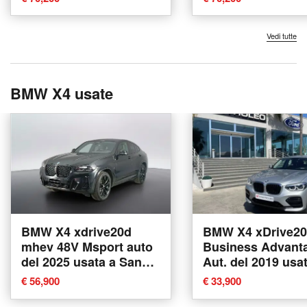
Vedi tutte
BMW X4 usate
BMW X4 xdrive20d
BMW X4 xDrive2
mhev 48V Msport auto
Business Advant
del 2025 usata a San
Aut. del 2019 usa
Benedetto del Tronto
Tricase
€ 56,900
€ 33,900