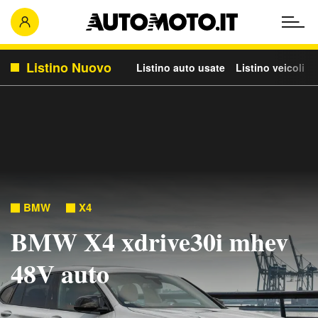
Listino Nuovo
Listino auto usate
Listino veicoli c
BMW
X4
BMW X4 xdrive30i mhev
48V auto