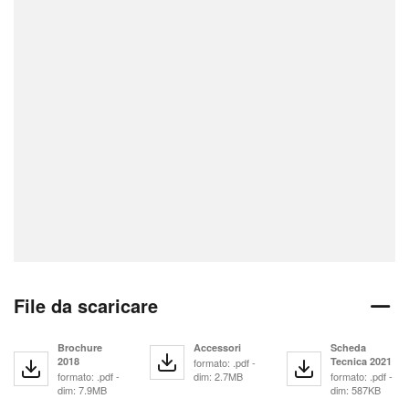
File da scaricare
Brochure
Accessori
Scheda
2018
Tecnica 2021
formato: .pdf -
formato: .pdf -
dim: 2.7MB
formato: .pdf -
dim: 7.9MB
dim: 587KB