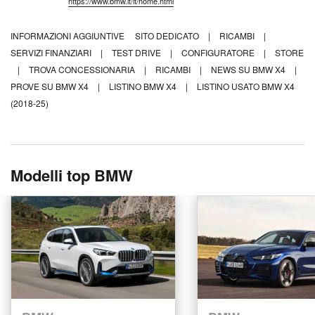
https://www.bmw.it/it/home.html
INFORMAZIONI AGGIUNTIVE
SITO DEDICATO
|
RICAMBI
|
SERVIZI FINANZIARI
|
TEST DRIVE
|
CONFIGURATORE
|
STORE
|
TROVA CONCESSIONARIA
|
RICAMBI
|
NEWS SU BMW X4
|
PROVE SU BMW X4
|
LISTINO BMW X4
|
LISTINO USATO BMW X4
(2018-25)
Modelli top BMW