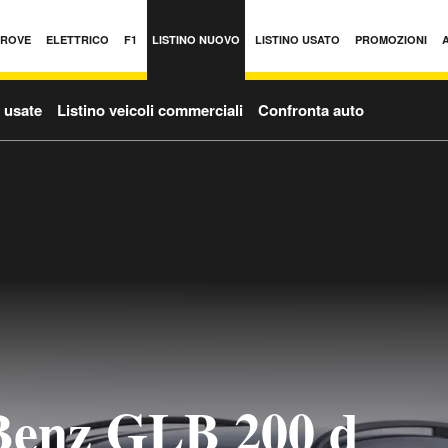
PROVE
ELETTRICO
F1
LISTINO NUOVO
LISTINO USATO
PROMOZIONI
o usate
Listino veicoli commerciali
Confronta auto
Benz GLB 200 d