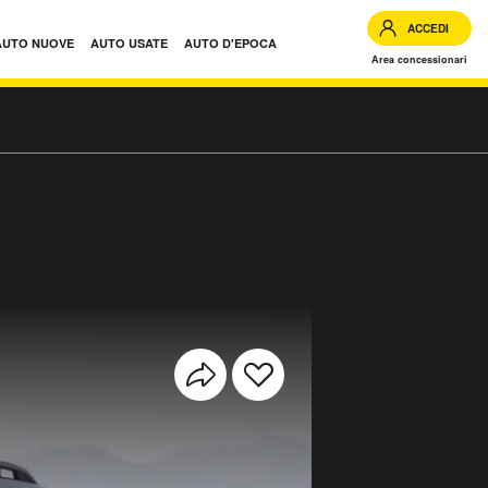
ACCEDI
AUTO NUOVE
AUTO USATE
AUTO D'EPOCA
Area concessionari