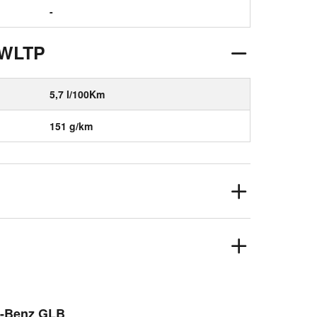
-
 WLTP
5,7 l/100Km
151 g/km
es-Benz GLB