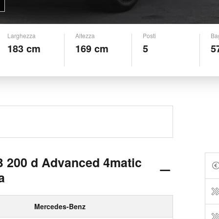
Larghezza
Altezza
Posti
Ba
183 cm
169 cm
5
5
 200 d Advanced 4matic
a
Mercedes-Benz