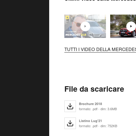
TUTTI I VIDEO DELLA MERCEDES
File da scaricare
Brochure 2018
formato: .pdf - dim: 3.6MB
Listino Lug'21
formato: .pdf - dim: 752KB