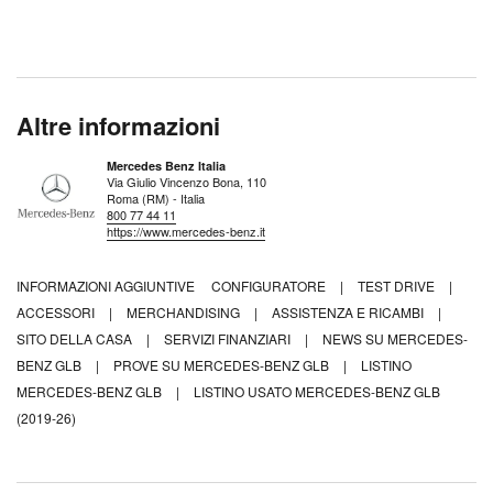
Altre informazioni
Mercedes Benz Italia
Via Giulio Vincenzo Bona, 110
Roma (RM) - Italia
800 77 44 11
https://www.mercedes-benz.it
INFORMAZIONI AGGIUNTIVE
CONFIGURATORE
|
TEST DRIVE
|
ACCESSORI
|
MERCHANDISING
|
ASSISTENZA E RICAMBI
|
SITO DELLA CASA
|
SERVIZI FINANZIARI
|
NEWS SU MERCEDES-
BENZ GLB
|
PROVE SU MERCEDES-BENZ GLB
|
LISTINO
MERCEDES-BENZ GLB
|
LISTINO USATO MERCEDES-BENZ GLB
(2019-26)