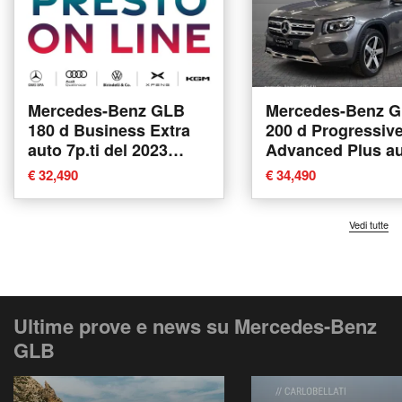
Mercedes-Benz GLB
Mercedes-Benz 
180 d Business Extra
200 d Progressiv
auto 7p.ti del 2023
Advanced Plus au
usata a Vinci
2023 usata a Vinc
€ 32,490
€ 34,490
Vedi tutte
Ultime prove e news su Mercedes-Benz
GLB