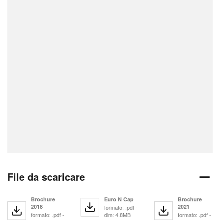
File da scaricare
Brochure
Euro N Cap
Brochure
2018
2021
formato: .pdf -
formato: .pdf -
dim: 4.8MB
formato: .pdf -