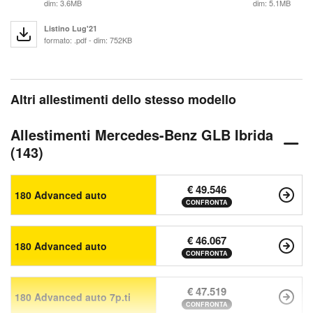
dim: 3.6MB
dim: 5.1MB
Listino Lug'21
formato: .pdf - dim: 752KB
Altri allestimenti dello stesso modello
Allestimenti Mercedes-Benz GLB Ibrida
(143)
€ 49.546
180 Advanced auto
CONFRONTA
€ 46.067
180 Advanced auto
CONFRONTA
€ 47.519
180 Advanced auto 7p.ti
CONFRONTA