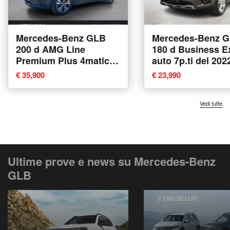
Mercedes-Benz GLB
Mercedes-Benz 
200 d AMG Line
180 d Business E
Premium Plus 4matic
auto 7p.ti del 202
auto 7p.ti del 2022
usata a Castenas
€ 35,900
€ 23,990
usata a Arzignano
Vedi tutte
Ultime prove e news su Mercedes-Benz
GLB