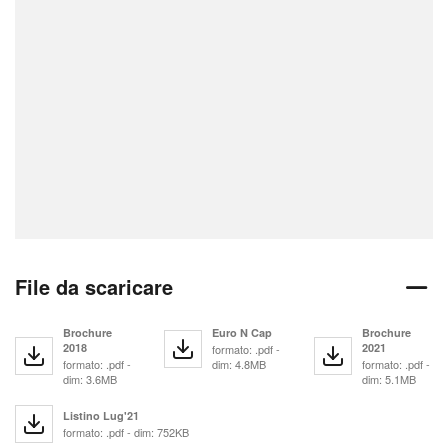
File da scaricare
Brochure
Euro N Cap
Brochure
2018
2021
formato: .pdf -
formato: .pdf -
dim: 4.8MB
formato: .pdf -
dim: 3.6MB
dim: 5.1MB
Listino Lug'21
formato: .pdf - dim: 752KB