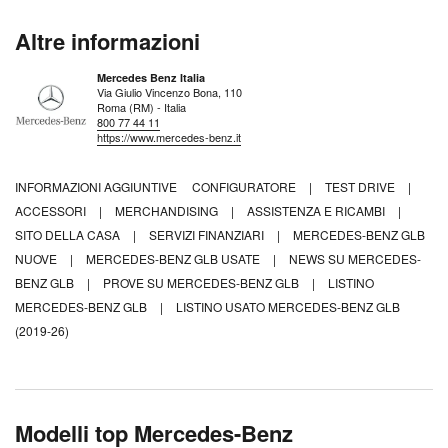
Altre informazioni
Mercedes Benz Italia
Via Giulio Vincenzo Bona, 110
Roma (RM) - Italia
800 77 44 11
https://www.mercedes-benz.it
INFORMAZIONI AGGIUNTIVE
CONFIGURATORE
|
TEST DRIVE
|
ACCESSORI
|
MERCHANDISING
|
ASSISTENZA E RICAMBI
|
SITO DELLA CASA
|
SERVIZI FINANZIARI
|
MERCEDES-BENZ GLB
NUOVE
|
MERCEDES-BENZ GLB USATE
|
NEWS SU MERCEDES-
BENZ GLB
|
PROVE SU MERCEDES-BENZ GLB
|
LISTINO
MERCEDES-BENZ GLB
|
LISTINO USATO MERCEDES-BENZ GLB
(2019-26)
Modelli top Mercedes-Benz