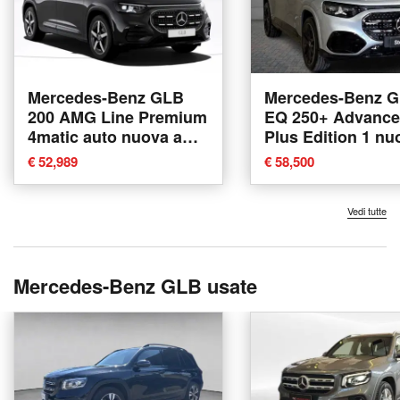
Mercedes-Benz GLB
Mercedes-Benz 
200 AMG Line Premium
EQ 250+ Advanc
4matic auto nuova a
Plus Edition 1 nu
Verona
Bologna
€ 52,989
€ 58,500
Vedi tutte
Mercedes-Benz GLB usate