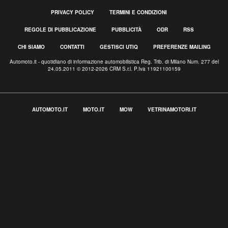
PRIVACY POLICY
TERMINI E CONDIZIONI
REGOLE DI PUBBLICAZIONE
PUBBLICITÀ
ODR
RSS
CHI SIAMO
CONTATTI
GESTISCI UTIQ
PREFERENZE MAILING
Automoto.it - quotidiano di informazione automobilistica Reg. Trib. di Milano Num. 277 del
24.05.2011 © 2012-2026 CRM S.r.l. P.Iva 11921100159
AUTOMOTO.IT
MOTO.IT
MOW
VETRINAMOTORI.IT
Informativa sulla raccolta
Le tue preferenze relative alla privacy