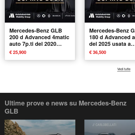
Mercedes-Benz GLB
Mercedes-Benz 
200 d Advanced 4matic
180 d Advanced a
auto 7p.ti del 2020
del 2025 usata a
usata a Bolzano
Bolzano
€ 25,900
€ 36,500
Vedi tutte
Ultime prove e news su Mercedes-Benz
GLB