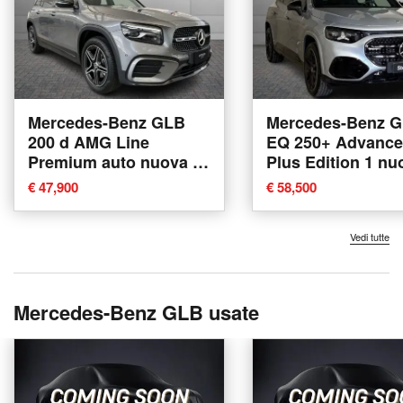
Mercedes-Benz GLB
Mercedes-Benz 
200 d AMG Line
EQ 250+ Advanc
Premium auto nuova a
Plus Edition 1 nu
Verona
Bologna
€ 47,900
€ 58,500
Vedi tutte
Mercedes-Benz GLB usate