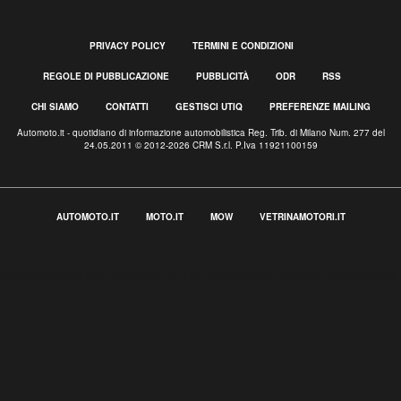
PRIVACY POLICY
TERMINI E CONDIZIONI
REGOLE DI PUBBLICAZIONE
PUBBLICITÀ
ODR
RSS
CHI SIAMO
CONTATTI
GESTISCI UTIQ
PREFERENZE MAILING
Automoto.it - quotidiano di informazione automobilistica Reg. Trib. di Milano Num. 277 del
24.05.2011 © 2012-2026 CRM S.r.l. P.Iva 11921100159
AUTOMOTO.IT
MOTO.IT
MOW
VETRINAMOTORI.IT
Informativa sulla raccolta
Le tue preferenze relative alla privacy