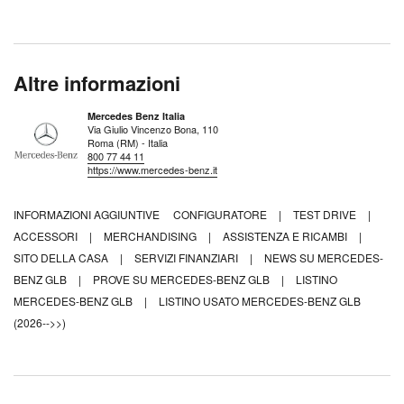
Altre informazioni
Mercedes Benz Italia
Via Giulio Vincenzo Bona, 110
Roma (RM) - Italia
800 77 44 11
https://www.mercedes-benz.it
INFORMAZIONI AGGIUNTIVE
CONFIGURATORE
|
TEST DRIVE
|
ACCESSORI
|
MERCHANDISING
|
ASSISTENZA E RICAMBI
|
SITO DELLA CASA
|
SERVIZI FINANZIARI
|
NEWS SU MERCEDES-
BENZ GLB
|
PROVE SU MERCEDES-BENZ GLB
|
LISTINO
MERCEDES-BENZ GLB
|
LISTINO USATO MERCEDES-BENZ GLB
(2026-->>)