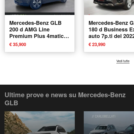
Mercedes-Benz GLB
Mercedes-Benz 
200 d AMG Line
180 d Business E
Premium Plus 4matic
auto 7p.ti del 202
auto 7p.ti del 2022
usata a Castenas
€ 35,900
€ 23,990
usata a Arzignano
Vedi tutte
Ultime prove e news su Mercedes-Benz
GLB