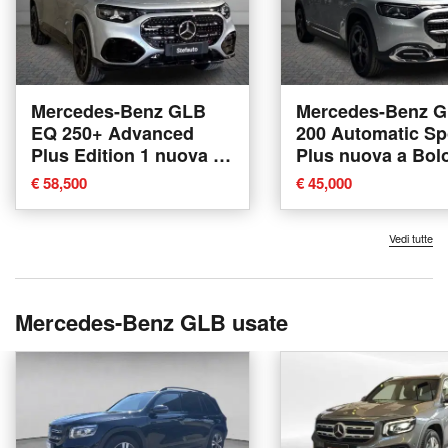
Mercedes-Benz GLB
Mercedes-Benz 
EQ 250+ Advanced
200 Automatic Sp
Plus Edition 1 nuova a
Plus nuova a Bol
Bologna
€ 58,500
€ 45,000
Vedi tutte
Mercedes-Benz GLB usate