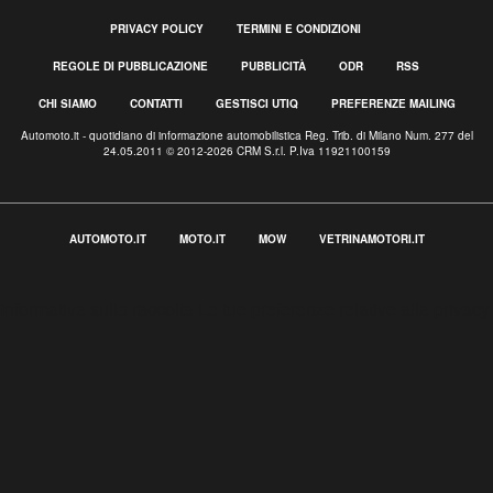
PRIVACY POLICY
TERMINI E CONDIZIONI
REGOLE DI PUBBLICAZIONE
PUBBLICITÀ
ODR
RSS
CHI SIAMO
CONTATTI
GESTISCI UTIQ
PREFERENZE MAILING
Automoto.it - quotidiano di informazione automobilistica Reg. Trib. di Milano Num. 277 del
24.05.2011 © 2012-2026 CRM S.r.l. P.Iva 11921100159
AUTOMOTO.IT
MOTO.IT
MOW
VETRINAMOTORI.IT
Informativa sulla raccolta
Le tue preferenze relative alla privacy