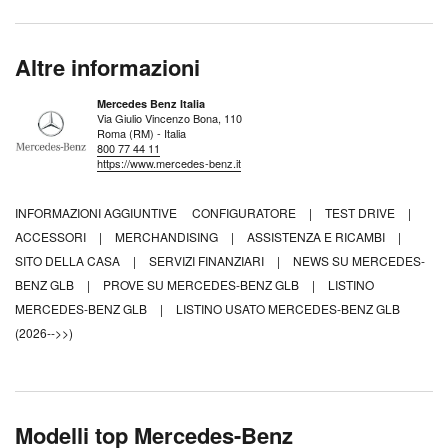
Altre informazioni
Mercedes Benz Italia
Via Giulio Vincenzo Bona, 110
Roma (RM) - Italia
800 77 44 11
https://www.mercedes-benz.it
INFORMAZIONI AGGIUNTIVE
CONFIGURATORE
|
TEST DRIVE
|
ACCESSORI
|
MERCHANDISING
|
ASSISTENZA E RICAMBI
|
SITO DELLA CASA
|
SERVIZI FINANZIARI
|
NEWS SU MERCEDES-
BENZ GLB
|
PROVE SU MERCEDES-BENZ GLB
|
LISTINO
MERCEDES-BENZ GLB
|
LISTINO USATO MERCEDES-BENZ GLB
(2026-->>)
Modelli top Mercedes-Benz