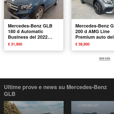
Mercedes-Benz GLB
Mercedes-Benz 
180 d Automatic
200 d AMG Line
Business del 2022
Premium auto del
usata a Tricase
usata a Potenza
€ 31,900
€ 38,900
Vedi tutte
Ultime prove e news su Mercedes-Benz
GLB