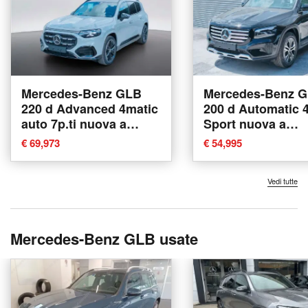
Mercedes-Benz GLB
Mercedes-Benz 
220 d Advanced 4matic
200 d Automatic 
auto 7p.ti nuova a
Sport nuova a
Mosciano Sant'Angelo
Mosciano Sant'A
€ 69,973
€ 54,995
Vedi tutte
Mercedes-Benz GLB usate