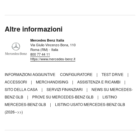
Altre informazioni
Mercedes Benz Italia
Via Giulio Vincenzo Bona, 110
Roma (RM) - Italia
800 77 44 11
https://www.mercedes-benz.it
INFORMAZIONI AGGIUNTIVE
CONFIGURATORE
|
TEST DRIVE
|
ACCESSORI
|
MERCHANDISING
|
ASSISTENZA E RICAMBI
|
SITO DELLA CASA
|
SERVIZI FINANZIARI
|
NEWS SU MERCEDES-
BENZ GLB
|
PROVE SU MERCEDES-BENZ GLB
|
LISTINO
MERCEDES-BENZ GLB
|
LISTINO USATO MERCEDES-BENZ GLB
(2026-->>)