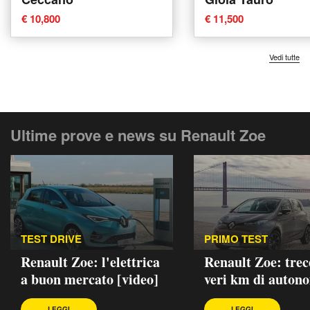
€ 10,800
€ 11,500
Vedi tutte
Ultime prove e news su Renault Zoe
TEST DRIVE
PRIMO TEST
Renault Zoe: l'elettrica
Renault Zoe: trec
a buon mercato [video]
veri km di auton
LEGGI
LEGGI