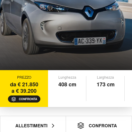
PREZZO
Lunghezza
Larghezza
da € 21.850
408 cm
173 cm
a € 39.200
CONFRONTA
ALLESTIMENTI
CONFRONTA