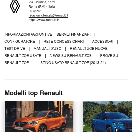
Via Tiburtina, 1159
Roma (RM) - Italia
06 41561
relazioni.clientela@renault.it
https://www.renault.it/
INFORMAZIONI AGGIUNTIVE
SERVIZI FINANZIARI
|
CONFIGURATORE
|
RETE CONCESSIONARI
|
ACCESSORI
|
TEST DRIVE
|
MANUALI D'USO
|
RENAULT ZOE NUOVE
|
RENAULT ZOE USATE
|
NEWS SU RENAULT ZOE
|
PROVE SU
RENAULT ZOE
|
LISTINO USATO RENAULT ZOE (2013-24)
Modelli top Renault