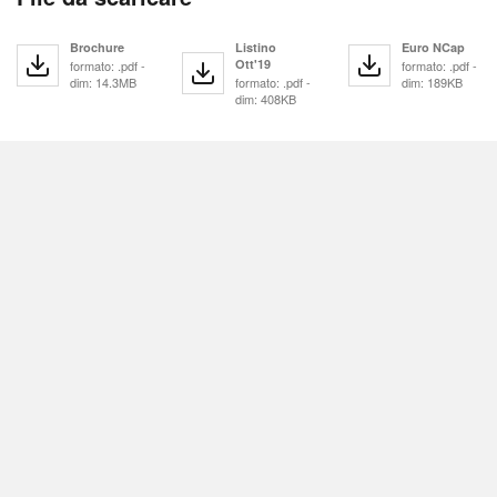
Brochure
Listino
Euro NCap
Ott'19
formato: .pdf -
formato: .pdf -
dim: 14.3MB
formato: .pdf -
dim: 189KB
dim: 408KB