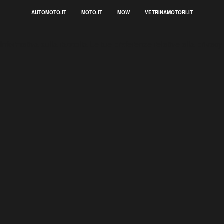
AUTOMOTO.IT
MOTO.IT
MOW
VETRINAMOTORI.IT
Informativa sulla raccolta
Le tue preferenze relative alla privacy