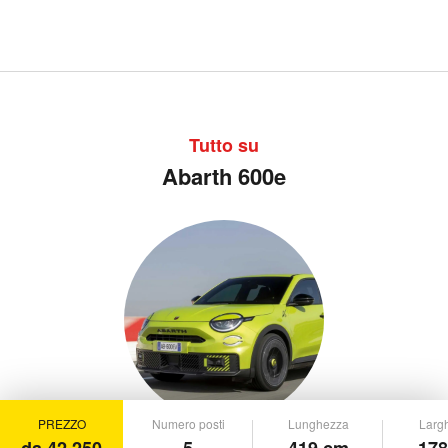
Tutto su
Abarth 600e
PREZZO
Numero posti
Lunghezza
Larg