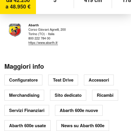
da 42.250
5
419 cm
178
a 48.950 €
Abarth
Corso Giovani Agnelli, 200
Torino (TO) - Italia
800 222 784 00
https://www.abarth.it/
Maggiori info
Configuratore
Test Drive
Accessori
Merchandising
Sito dedicato
Ricambi
Servizi Finanziari
Abarth 600e nuove
Abarth 600e usate
News su Abarth 600e