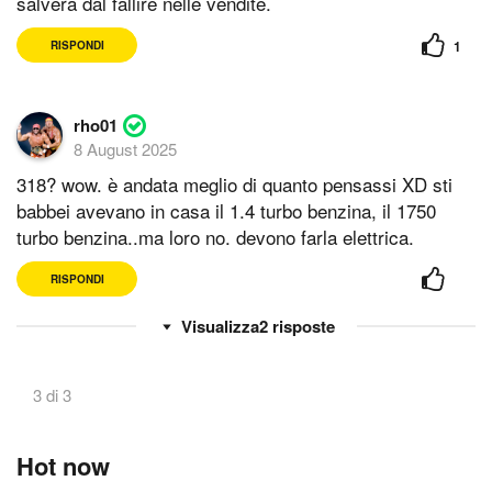
salverà dal fallire nelle vendite.
1
RISPONDI
rho01
8 August 2025
318? wow. è andata meglio di quanto pensassi XD sti
babbei avevano in casa il 1.4 turbo benzina, il 1750
turbo benzina..ma loro no. devono farla elettrica.
RISPONDI
2
risposte
3 di 3
Hot now