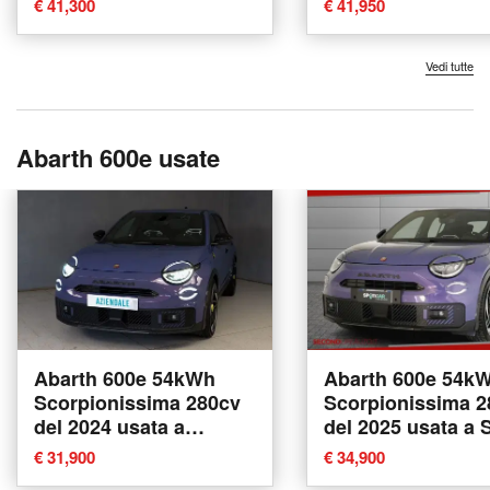
€ 41,300
€ 41,950
Vedi tutte
Abarth 600e usate
Abarth 600e 54kWh
Abarth 600e 54k
Scorpionissima 280cv
Scorpionissima 2
del 2024 usata a
del 2025 usata a 
Fisciano
Giovanni Teatino
€ 31,900
€ 34,900