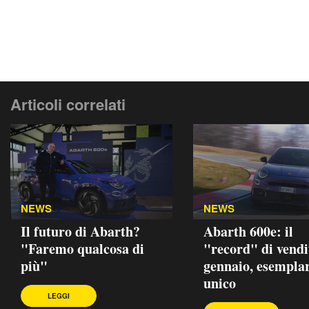
Articoli correlati
NEWS
NEWS
Il futuro di Abarth?
Abarth 600e: il
"Faremo qualcosa di
"record" di vendi
più"
gennaio, esempla
unico
LEGGI