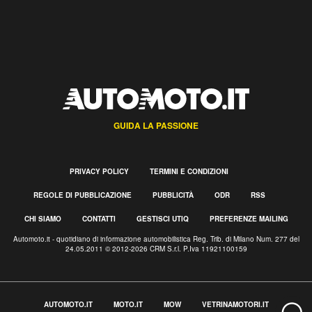
GUIDA LA PASSIONE
PRIVACY POLICY
TERMINI E CONDIZIONI
REGOLE DI PUBBLICAZIONE
PUBBLICITÀ
ODR
RSS
CHI SIAMO
CONTATTI
GESTISCI UTIQ
PREFERENZE MAILING
Automoto.it - quotidiano di informazione automobilistica Reg. Trib. di Milano Num. 277 del
24.05.2011 © 2012-2026 CRM S.r.l. P.Iva 11921100159
AUTOMOTO.IT
MOTO.IT
MOW
VETRINAMOTORI.IT