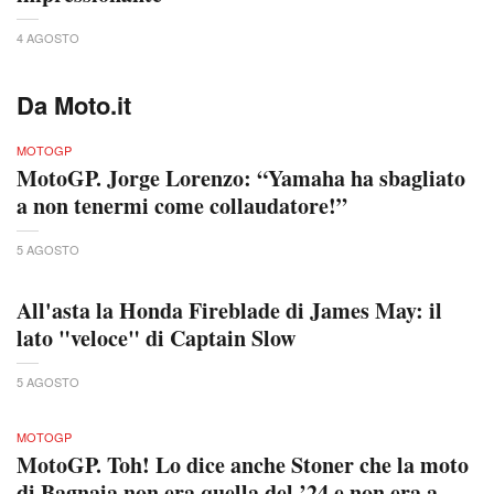
4 AGOSTO
Da Moto.it
MOTOGP
MotoGP. Jorge Lorenzo: “Yamaha ha sbagliato
a non tenermi come collaudatore!”
5 AGOSTO
All'asta la Honda Fireblade di James May: il
lato "veloce" di Captain Slow
5 AGOSTO
MOTOGP
MotoGP. Toh! Lo dice anche Stoner che la moto
di Bagnaia non era quella del ’24 e non era a