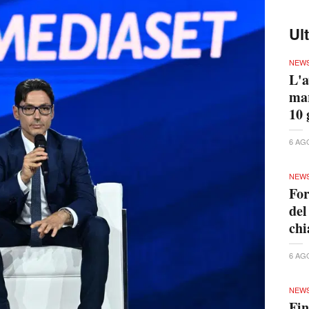
Ul
NEW
L'a
mar
10 
6 AG
NEW
For
del
ch
6 AG
NEW
Fin