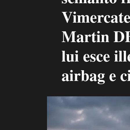
Vimercate
Martin DB
lui esce il
airbag e c