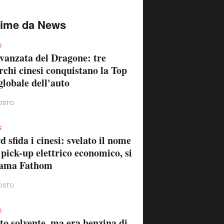
time da News
S
vanzata del Dragone: tre
chi cinesi conquistano la Top
globale dell'auto
OSTO
S
d sfida i cinesi: svelato il nome
 pick-up elettrico economico, si
iama Fathom
OSTO
S
to solvente, ma era benzina di