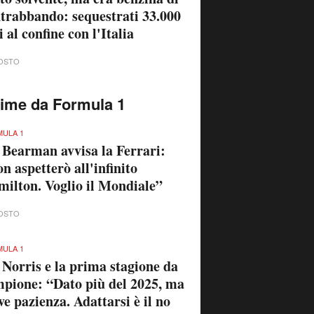
trabbando: sequestrati 33.000
ri al confine con l'Italia
OSTO
time da Formula 1
ULA 1
 Bearman avvisa la Ferrari:
n aspetterò all'infinito
ilton. Voglio il Mondiale”
OSTO
ULA 1
 Norris e la prima stagione da
pione: “Dato più del 2025, ma
ve pazienza. Adattarsi è il no