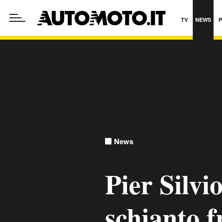
TV
NEWS
News
Pier Silvi
schianto f