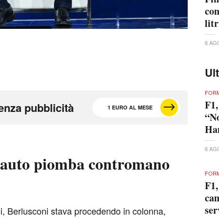
con
lit
6 AG
Ul
FORM
F1,
enza pubblicità
1 EURO AL MESE
“No
Ham
6 AG
'auto piomba contromano
FORM
F1,
cam
ser
ni, Berlusconi stava procedendo in colonna,