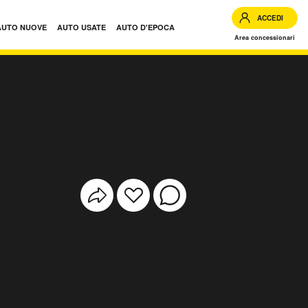
ACCEDI
AUTO NUOVE
AUTO USATE
AUTO D'EPOCA
Area concessionari