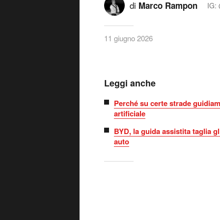
di
Marco Rampon
IG:
11 giugno 2026
Leggi anche
Perché su certe strade guidiam
artificiale
BYD, la guida assistita taglia gl
auto