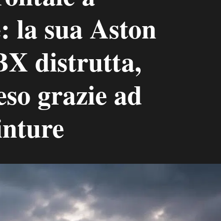
: la sua Aston
X distrutta,
leso grazie ad
inture