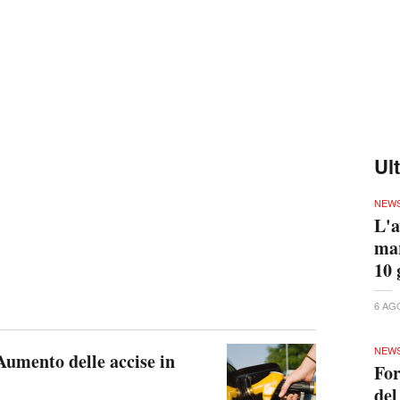
Ul
NEW
L'a
mar
10 
6 AG
NEW
 Aumento delle accise in
For
del