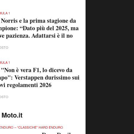
ULA 1
 Norris e la prima stagione da
pione: “Dato più del 2025, ma
ve pazienza. Adattarsi è il no
OSTO
ULA 1
 "Non è vera F1, lo dicevo da
po": Verstappen durissimo sui
vi regolamenti 2026
OSTO
 Moto.it
ENDURO – “CLASSICHE” HARD ENDURO