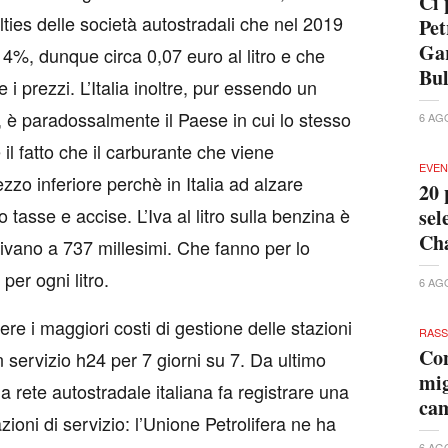
Ci 
ties delle società autostradali che nel 2019
Pet
Gar
4%, dunque circa 0,07 euro al litro e che
Bu
i prezzi. L’Italia inoltre, pur essendo un
, è paradossalmente il Paese in cui lo stesso
6 AG
il fatto che il carburante che viene
EVEN
zzo inferiore perchè in Italia ad alzare
20 
tasse e accise. L’Iva al litro sulla benzina è
sel
Cha
rivano a 737 millesimi. Che fanno per lo
per ogni litro.
6 AG
ere i maggiori costi di gestione delle stazioni
RAS
Con
 servizio h24 per 7 giorni su 7. Da ultimo
mig
a rete autostradale italiana fa registrare una
ca
oni di servizio: l’Unione Petrolifera ne ha
6 AG