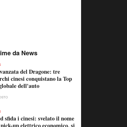
time da News
S
vanzata del Dragone: tre
chi cinesi conquistano la Top
globale dell'auto
OSTO
S
d sfida i cinesi: svelato il nome
 pick-up elettrico economico, si