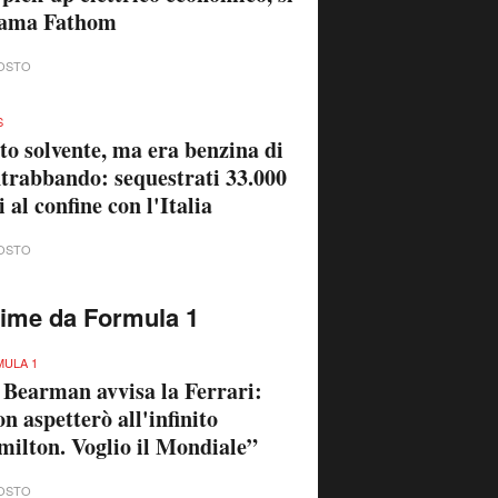
iama Fathom
OSTO
S
to solvente, ma era benzina di
trabbando: sequestrati 33.000
ri al confine con l'Italia
OSTO
time da Formula 1
ULA 1
 Bearman avvisa la Ferrari:
n aspetterò all'infinito
ilton. Voglio il Mondiale”
OSTO