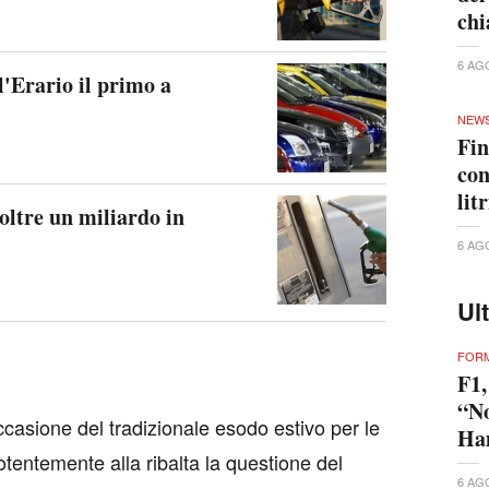
ch
6 AG
l'Erario il primo a
NEW
Fin
con
lit
oltre un miliardo in
6 AG
Ul
FORM
F1,
“No
casione del tradizionale esodo estivo per le
Ham
tentemente alla ribalta la questione del
6 AG