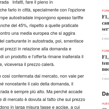
ada Infatti, fare il pieno in
che farlo in città, specialmente con l'opzione
FORM
F1,
 pompe autostradale impongono spesso tariffe
cam
nche del 45%, rispetto a quelle praticate
ser
, contro una media europea che si aggira
6 AG
del carburante in autostrada, poi, smentisce
ei prezzi in relazione alla domanda e
FORM
 di un prodotto e l’offerta rimane inalterata il
F1,
tem
e, viceversa il prezzo calerà.
nuo
e così confermata dal mercato, non vale per
5 AG
hé nonostante il calo della domanda, il
strada è sempre più alto. Ma perché accade
Da
e di mercato è dovuta al fatto che sul prezzo
HUB 
idono in larga misura tasse e accise, a cui