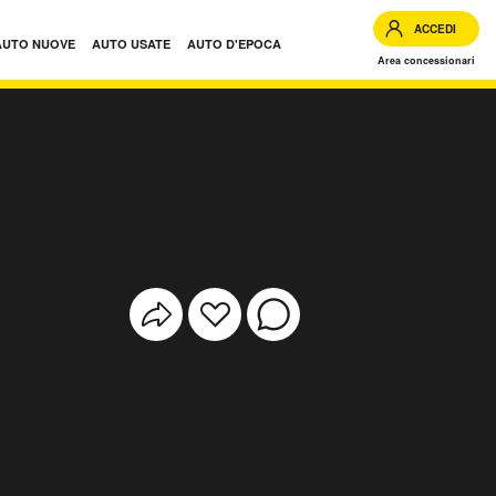
ACCEDI
AUTO NUOVE
AUTO USATE
AUTO D'EPOCA
Area concessionari