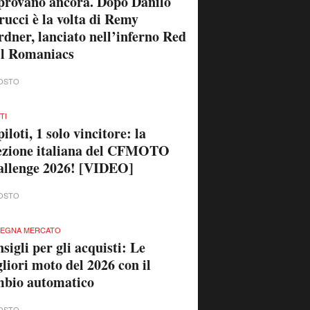
provano ancora. Dopo Danilo
rucci è la volta di Remy
dner, lanciato nell’inferno Red
ll Romaniacs
OSTO
TI
piloti, 1 solo vincitore: la
ezione italiana del CFMOTO
llenge 2026! [VIDEO]
OSTO
SEGNA MERCATO
sigli per gli acquisti: Le
liori moto del 2026 con il
mbio automatico
OSTO