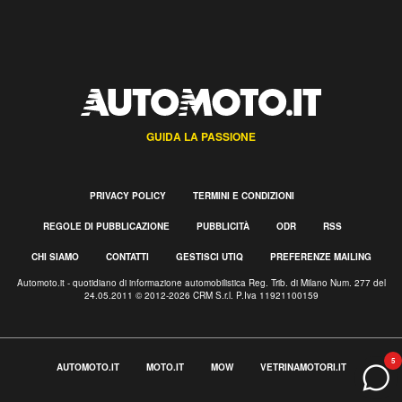
GUIDA LA PASSIONE
PRIVACY POLICY
TERMINI E CONDIZIONI
REGOLE DI PUBBLICAZIONE
PUBBLICITÀ
ODR
RSS
CHI SIAMO
CONTATTI
GESTISCI UTIQ
PREFERENZE MAILING
Automoto.it - quotidiano di informazione automobilistica Reg. Trib. di Milano Num. 277 del
24.05.2011 © 2012-2026 CRM S.r.l. P.Iva 11921100159
5
AUTOMOTO.IT
MOTO.IT
MOW
VETRINAMOTORI.IT