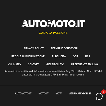
GUIDA LA PASSIONE
PRIVACY POLICY
TERMINI E CONDIZIONI
REGOLE DI PUBBLICAZIONE
PUBBLICITÀ
ODR
RSS
CHI SIAMO
CONTATTI
GESTISCI UTIQ
PREFERENZE MAILING
Automoto.it - quotidiano di informazione automobilistica Reg. Trib. di Milano Num. 277 del
24.05.2011 © 2012-2026 CRM S.r.l. P.Iva 11921100159
2
AUTOMOTO.IT
MOTO.IT
MOW
VETRINAMOTORI.IT